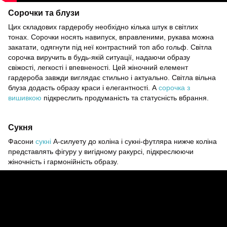
Сорочки та блузи
Цих складових гардеробу необхідно кілька штук в світлих
тонах. Сорочки носять навипуск, вправленими, рукава можна
закатати, одягнути під неї контрастний топ або гольф. Світла
сорочка виручить в будь-якій ситуації, надаючи образу
свіжості, легкості і впевненості. Цей жіночний елемент
гардероба завжди виглядає стильно і актуально. Світла вільна
блуза додасть образу краси і елегантності. А
сорочка з
вишивкою
підкреслить продуманість та статусність вбрання.
Сукня
Фасони
сукні
А-силуету до коліна і сукні-футляра нижче коліна
представлять фігуру у вигідному ракурсі, підкреслюючи
жіночність і гармонійність образу.