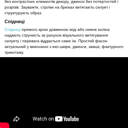
без контрастних елементів декору, джинси без потертостей і
розрізів. Зауважте, стрілки на брюках витягають силует і
структурують образ.
Спідниці
Спідниці
прямого крою довжиною міді або нижче коліна
надають стрункість за рахунок візуального витягування
силуету і перевага віддається саме їм. Простий фасон
актуальний у виконанні з еко-шкіри, джинси, замші, фактурного
трикотажу.