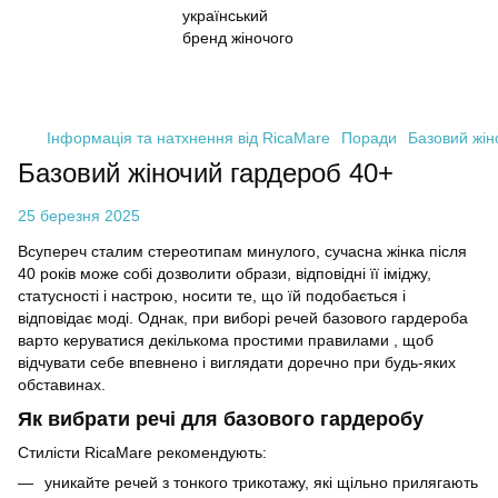
Інформація та натхнення від RicaMare
Поради
Базовий жін
Базовий жіночий гардероб 40+
25 березня 2025
Всупереч сталим стереотипам минулого, сучасна жінка після
40 років може собі дозволити образи, відповідні її іміджу,
статусності і настрою, носити те, що їй подобається і
відповідає моді. Однак, при виборі речей базового гардероба
варто керуватися декількома простими правилами
, щоб
відчувати себе впевнено і виглядати доречно при будь-яких
обставинах.
Як вибрати речі для базового гардеробу
Стилісти RicaMare рекомендують:
уникайте речей з тонкого трикотажу, які щільно прилягають