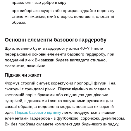
правилом - все добре в міру;
при виборі аксесуарів або прикрас віддайте перевагу
стилю мінімалізм, який створює полегшені, елегантні
образи.
Основні елементи базового гардеробу
Що ж повинно бути в гардеробі у жінки 40+? Нижче
перераховані основні елементи базового гардеробу, при
поєднанні яких Ви завжди будете виглядати стильно,
елегантно, лаконічно.
Піджак чи жакет
Формує строгий силует, коректуючи пропорції фігури, і на
сьогодні є трендової річчю. Піджак відмінно виглядає в
костюмній парі з брюками або спідницею для ділових
зустрічей, з джинсами і злегка засуканими рукавами для
casual-образів, а подовжена модель носиться як верхній
одяг.
Піджак базового відтінку
легко поєднується з іншими
елементами гардероба - з футболкою, сорочкою, джемпером.
Ви без проблем складете комплект для будь-якого випадку.