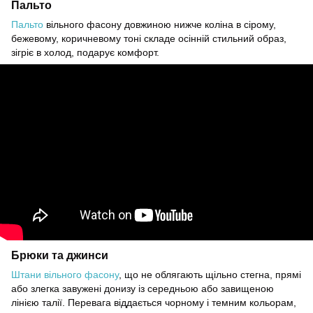
Пальто
Пальто
вільного фасону довжиною нижче коліна в сірому,
бежевому, коричневому тоні складе осінній стильний образ,
зігріє в холод, подарує комфорт.
Брюки та джинси
Штани вільного фасону
, що не облягають щільно стегна, прямі
або злегка завужені донизу із середньою або завищеною
лінією талії. Перевага віддається чорному і темним кольорам,