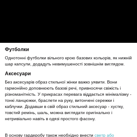
Футболки
Однотонні футболки вільного крою базових кольорів, як нижній
шар капсули, додадуть невимушеності зовнішнім виглядом.
Аксесуари
Без аксесуарів образ стильної жінки важко уявити. Вони
гармонійно доповнюють базові речі, привносячи свіжість і
різноманітність. У прикрасах перевага віддається мінімалізму -
тонкі ланцюжки, браслети на руку, витончені сережки і
каблучки. Додавши в свій образ стильний аксесуар - хустку,
товстий ремінь, шаль, можна виглядати оригінально і
нетривіально навіть в одязі простого фасону.
В основу гардеробу також необхідно внести
светр або