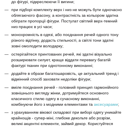
до фігурі, підкреслюючи її вигини;
при підборі комплекту верх і низ не можуть бути одночасно
облягаючого фасону, а контрастність за кольором здатна
обіграти пропорції фігури. Постулат світлий верх-темний
низ працює в усі часи;
монохромність в одязі, або поєднання речей одного тону
різного відтінку, додасть стильності, а світлі тони здатні
зовні омолодити володарку;
остерігайтеся принтованих речей, які здатні візуально
розширювати силует, краще віддати перевагу багатій
фактурі тканин при однотонному виконанні;
додайте в образи багатошаровість, це актуальний тренд і
відмінний спосіб заховати недоліки фігури;
вміле поєднання речей - головний принцип гармонійного
зовнішнього вигляду жінки, дотримуйтеся основного
класичного стилю одягу в сучасному виконанні,
комбінуючи його з модними елементами та
аксесуарами
;
з урахуванням вікової складової при виборі одягу уникайте
крайнощів - супер-міні, глибоке декольте або розрізи,
великі акцентні елементи, зайвий декор. Користуйтеся