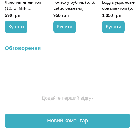
Жіночий літній топ
Гольф у рубчик (5, S,
Боді з українськ
(10, S, Milk,
Latte, бежевий)
орнаментом (5, 
молочний)
Etnic Contrast,
590 грн
950 грн
1 350 грн
бежевий)
Купити
Купити
Купити
Обговорення
Додайте перший відгук
Новий коментар