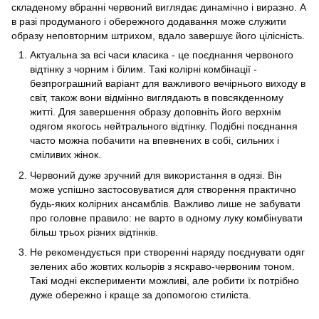
складеному вбранні червоний виглядає динамічно і виразно. А
в разі продуманого і обережного додавання може служити
образу неповторним штрихом, вдало завершує його цілісність.
Актуальна за всі часи класика - це поєднання червоного
відтінку з чорним і білим. Такі колірні комбінації -
безпрограшний варіант для важливого вечірнього виходу в
світ, також вони відмінно виглядають в повсякденному
житті. Для завершення образу доповніть його верхнім
одягом якогось нейтрального відтінку. Подібні поєднання
часто можна побачити на впевнених в собі, сильних і
сміливих жінок.
Червоний дуже зручний для використання в одязі. Він
може успішно застосовуватися для створення практично
будь-яких колірних ансамблів. Важливо лише не забувати
про головне правило: не варто в одному луку комбінувати
більш трьох різних відтінків.
Не рекомендується при створенні наряду поєднувати одяг
зелених або жовтих кольорів з яскраво-червоним тоном.
Такі модні експерименти можливі, але робити їх потрібно
дуже обережно і краще за допомогою стиліста.