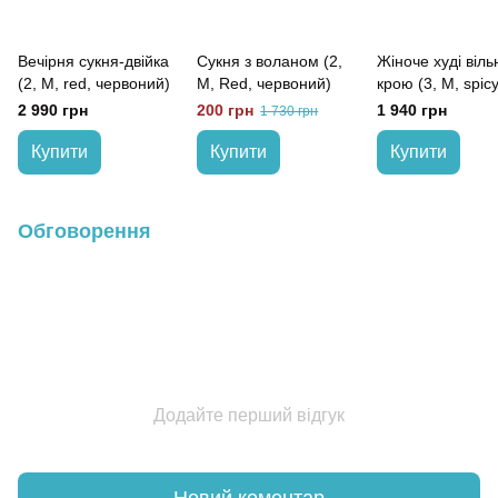
Вечірня сукня-двійка
Сукня з воланом (2,
Жіноче худі віль
(2, M, red, червоний)
M, Red, червоний)
крою (3, M, spicy
2 990 грн
200 грн
1 940 грн
1 730 грн
Купити
Купити
Купити
Обговорення
Додайте перший відгук