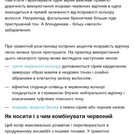
пам'ятати і враховувати одне вкрай важливе правило:
доречність використання яскраво-червоних відтінків в одязі
знаходиться в прямій залежності від яскравості кольору
волосся. Наприклад, фатальним брюнеткам більше піде
приглушений тон. А блондинкам - більш «веселі»
забарвлення.
При грамотній розстановці колірних акцентів яскравість відтінку
легко можна трохи приглушити. На практиці використання
цього нехитрого трюку може виглядати наступним чином:
сукня червоного кольору
доповнюється сірим кардиганом,
завершує образ макіяж в нюдових тонах і охайно
зібраними в елегантну зачіску волоссям;
ефектна спідниця-олівець в червоному кольорі
поєднується зі стриманою блузою нейтрального відтінку і
класичними туфлями тілесного тону.
яскрава червона блузка
з темно-сірим або чорним низом.
Як носити і з чим комбінувати червоний
Цей колір максимально розквітає і перетворюється в
продуманому ансамблі з іншими тонами. У грамотно