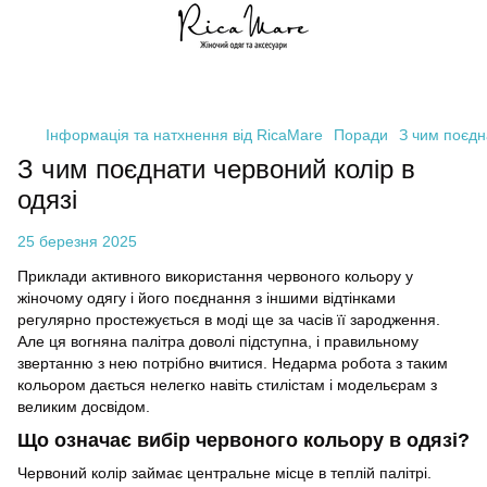
Інформація та натхнення від RicaMare
Поради
З чим поєдн
З чим поєднати червоний колір в
одязі
25 березня 2025
Приклади активного використання червоного кольору у
жіночому одягу і його поєднання з іншими відтінками
регулярно простежується в моді ще за часів її зародження.
Але ця вогняна палітра доволі підступна, і правильному
звертанню з нею потрібно вчитися. Недарма робота з таким
кольором дається нелегко навіть стилістам і модельєрам з
великим досвідом.
Що означає вибір червоного кольору в одязі?
Червоний колір займає центральне місце в теплій палітрі.