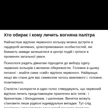
Хто обирає і кому личить вогняна палітра
Найчастіше відтінки червоного кольору можна зустріти в
гардеробі активних, цілеспрямованих особистостей, які
бажають завжди залишатися в центрі подій і грітися в
променях загальної уваги.
Психологи радять дівчатам підходити до вибору одягу
червоних кольорів з великою обережністю. Головне в цьому
питанні - знайти саме «свій» відтінок червоного. Найкраще,
якщо він стане для вас символом чогось важливого і, головне,
позитивного.
Стилісти і колористи в один голос стверджують, що червоний
відтінок личить представницям практично всіх типів : і
брюнеткам, і блондинкам, і шатенкам. Виняток можуть
становити лише рідкісні індивідуальні випадки. Тут слід