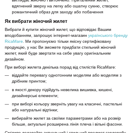
виглядає жіночно і витончено. Приталений жилет,
вдягнений зверху на легку або ошатну сукню, створює
романтичний образ для заходу або побачення
Як вибрати жіночий жилет
Вибрати й купити жіночий жилет, що відповідає Вашим
вподобанням, запрошує інтернет-магазин
українського бренду
RicaMare
. Ми пропонуємо тільки якісну сертифіковану
продукцію, у нас Ви зможете придбати стильний жіночий
жилет, який буде звертати на себе увагу оригінальним
дизайном.
При виборі жилета декілька порад від стилістів RicaMarе:
віддайте перевагу однотонним моделям або моделям з
дрібним принтом;
в якості декору підійдуть невелика вишивка, кишені,
дизайнерські елементи;
при виборі кольору зверніть увагу на класичні, пастельні
або натуральні відтінки;
вибирайте жилет за своїми параметрами або на розмір
більше, актуальні розширена лінія плеча і вільні фасони.
Сміливо додавайте актуальний і стильний предмет гардеробу