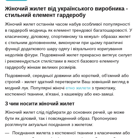
Жіночий жилет від українського виробника -
стильний елемент гардеробу
Жіночий жилет останнім часом набув особливої ​​популярності
в гардеробі модниць як елемент трендової багатошаровості. У
класичному, діловому, спортивному та кежуал- образах жилет
є стильним доповненням, виконуючи при цьому практичні
функції додаткового шару одягу і візуального коригування
недоліків фігури. Подовжений жилет прекрасно витягує силует
і рекомендується стилістами в якості базового елементу
гардеробу жінкам великих розмірів.
Подовжений, середньої довжини або короткий, об'ємний або
строгий - жилет здатний перетворити Ваш зовнішній вигляд в
модний лук. Популярні жіночі
етно жилети
з трикотажу,
костюмної тканини, в'язані, з кашеміру або еко-замші.
З чим носити жіночий жилет
Жіночий жилет слід підбирати до основних речей, це може
бути як діловий, так і повсякденний образ. Пропонуємо
розглянути актуальні поєднання з жилетом:
Поєднання жилета з костюмної тканини з класичними або