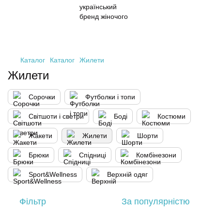
Каталог
Каталог
Жилети
Жилети
Сорочки
Футболки і топи
Світшоти і светри
Боді
Костюми
Жакети
Жилети
Шорти
Брюки
Спідниці
Комбінезони
Sport&Wellness
Верхній одяг
Фільтр
За популярністю