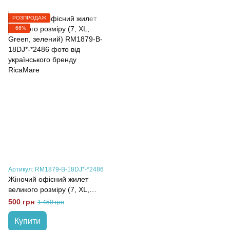
РОЗПРОДАЖ
−66%
Артикул: RM1879-B-18DJ*-*2486
Жіночий офісний жилет
великого розміру (7, XL,
Green, зелений)
500 грн
1 450 грн
Купити