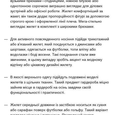
вузькими брюками і спідницями, ніжною блузою або
однотонною сорочкою виграшно виглядає для ділових
зустрічей або офісної роботи. Жилет комфортніший за
жакет, він також додає пропорційності фігурі за допомогою
строгого крою і оформленої лінії плеча. Мега-стильно
виглядає жилет в комплекті з широкими брюками.
Для активного повсякденного носіння підійде трикотажний
або в'язаний жилет, який поєднується з джинсами або
шортами, одягається на футболки, топи влітку або
водолазки і боді восени. Такі поєднання стали вже
звичними, в цьому випадку зробіть акцент на модному
відтінку або цікавому дизайні жилету.
В якості верхнього одягу підійдуть подовжені моделі
жилетів з щільних тканин. Такий предмет гардероба міцно
зайняв місце в гардеробі на осінь завдяки своїй
функціональності і практичності.
Жилет середньої довжини із застібкою носиться як сукня
або сарафан поверх футболки або гольфу. Такий варіант