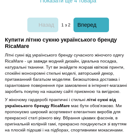
Показати ще 4 товара
Назад
Вперед
1
з 2
Купити літню сукню українського бренду
RicaMare
Літні сукні від українського бренду сучасного жіночого одягу
RicaMare - це завжди модний дизайн, ідеальна посадка,
натуральні тканини. Тут ви знайдете яскраві квіткові принти,
спокійні монохромні стильні моделі, авторський декор,
притаманний багатьом моделям. Безкоштовна доставка і
гарантоване повернення при замовленні в інтернет-магазині
заробить покупку на нашому сайті приємною та вигідною.
У жіночому гардеробі практичні і стильні
літні сукні від
українського бренду RicaMare
має бути обов'язково. Ми
пропонуємо широкий асортимент елегантних виробів для
прекрасної статі різного віку. Вбрання цікавих фасонів, в
оригінальній колірній гамі, прекрасно поєднуються зі взуттям
на плоскій підошві і на підборах, спортивними мокасинами.