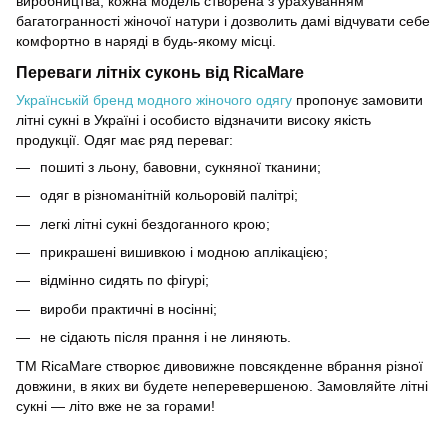
виробництва, кожна модель створена з урахуванням
багатогранності жіночої натури і дозволить дамі відчувати себе
комфортно в наряді в будь-якому місці.
Переваги літніх суконь від RicaMare
Українській бренд модного жіночого одягу
пропонує замовити
літні сукні в Україні і особисто відзначити високу якість
продукції. Одяг має ряд переваг:
пошиті з льону, бавовни, сукняної тканини;
одяг в різноманітній кольоровій палітрі;
легкі літні сукні бездоганного крою;
прикрашені вишивкою і модною аплікацією;
відмінно сидять по фігурі;
вироби практичні в носінні;
не сідають після прання і не линяють.
ТМ RicaMare створює дивовижне повсякденне вбрання різної
довжини, в яких ви будете неперевершеною. Замовляйте літні
сукні — літо вже не за горами!