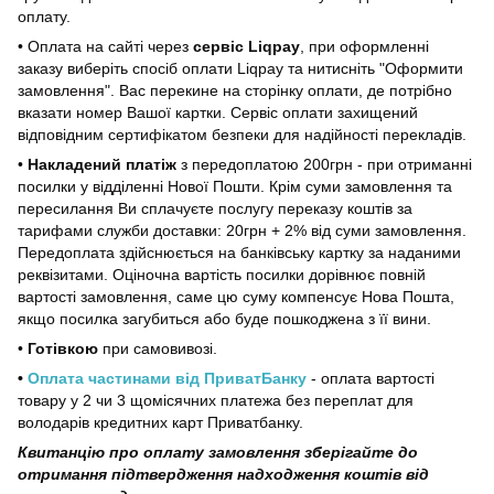
оплату.
• Оплата на сайті через
сервіс Liqpay
, при оформленні
заказу виберіть спосіб оплати Liqpay та нитисніть "Оформити
замовлення". Вас перекине на сторінку оплати, де потрібно
вказати номер Вашої картки. Сервіс оплати захищений
відповідним сертифікатом безпеки для надійності перекладів.
•
Накладений платіж
з передоплатою 200грн - при отриманні
посилки у відділенні Нової Пошти. Крім суми замовлення та
пересилання Ви сплачуєте послугу переказу коштів за
тарифами служби доставки: 20грн + 2% від суми замовлення.
Передоплата здійснюється на банківську картку за наданими
реквізитами. Оціночна вартість посилки дорівнює повній
вартості замовлення, саме цю суму компенсує Нова Пошта,
якщо посилка загубиться або буде пошкоджена з її вини.
•
Готівкою
при самовивозі.
•
Оплата частинами від ПриватБанку
- оплата вартості
товару у 2 чи 3 щомісячних платежа без переплат для
володарів кредитних карт Приватбанку.
Квитанцію про оплату замовлення зберігайте до
отримання підтвердження надходження коштів від