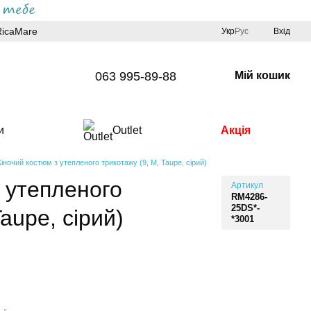
RicaMare
Укр
Рус
Вхід
063 995-89-88
Мій кошик
и
Outlet
Акція
іночий костюм з утепленого трикотажу (9, M, Taupe, сірий)
 утепленого
Артикул
RM4286-
25DS*-
aupe, сірий)
*3001