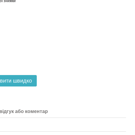
ої знижки
вити швидко
відгук або коментар