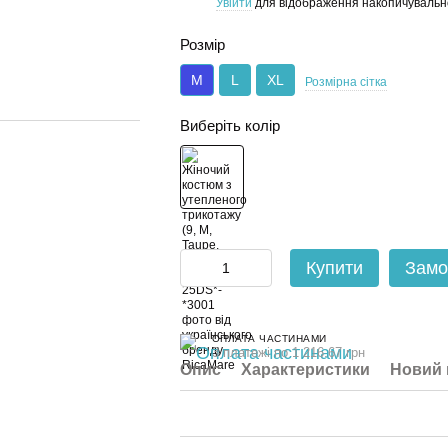
Увійти
для відображення накопичувальн
%
Розмір
M
L
XL
Розмірна сітка
Виберіть колір
Купити
Замо
ОПЛАТА ЧАСТИНАМИ
3 платежі по 1 216.67 грн
Опис
Характеристики
Новий 