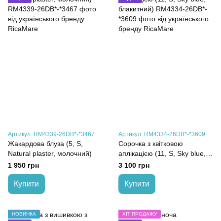
Артикул: RM4339-26DB*-*3467
Артикул: RM4334-26DB*-*3609
Жакардова блуза (5, S,
Сорочка з квітковою
Natural plaster, молочний)
аплікацією (11, S, Sky blue,
блакитний)
1 950 грн
3 100 грн
Купити
Купити
НОВИНКА
ХІТ ПРОДАЖУ