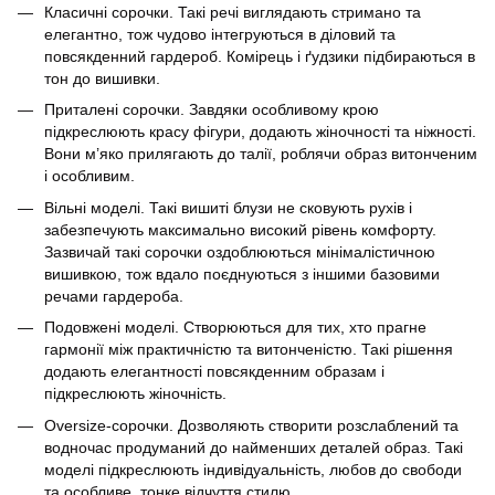
Класичні сорочки. Такі речі виглядають стримано та
елегантно, тож чудово інтегруються в діловий та
повсякденний гардероб. Комірець і ґудзики підбираються в
тон до вишивки.
Приталені сорочки. Завдяки особливому крою
підкреслюють красу фігури, додають жіночності та ніжності.
Вони м’яко прилягають до талії, роблячи образ витонченим
і особливим.
Вільні моделі. Такі вишиті блузи не сковують рухів і
забезпечують максимально високий рівень комфорту.
Зазвичай такі сорочки оздоблюються мінімалістичною
вишивкою, тож вдало поєднуються з іншими базовими
речами гардероба.
Подовжені моделі. Створюються для тих, хто прагне
гармонії між практичністю та витонченістю. Такі рішення
додають елегантності повсякденним образам і
підкреслюють жіночність.
Oversize-сорочки. Дозволяють створити розслаблений та
водночас продуманий до найменших деталей образ. Такі
моделі підкреслюють індивідуальність, любов до свободи
та особливе, тонке відчуття стилю.