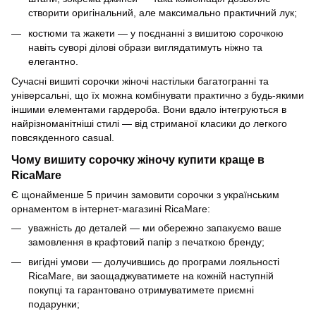
створити оригінальний, але максимально практичний лук;
костюми та жакети — у поєднанні з вишитою сорочкою
навіть суворі ділові образи виглядатимуть ніжно та
елегантно.
Сучасні вишиті сорочки жіночі настільки багатогранні та
універсальні, що їх можна комбінувати практично з будь-якими
іншими елементами гардероба. Вони вдало інтегруються в
найрізноманітніші стилі — від стриманої класики до легкого
повсякденного casual.
Чому вишиту сорочку жіночу купити краще в
RicaMare
Є щонайменше 5 причин замовити сорочки з українським
орнаментом в інтернет-магазині RicaMare:
уважність до деталей — ми обережно запакуємо ваше
замовлення в крафтовий папір з печаткою бренду;
вигідні умови — долучившись до програми лояльності
RicaMare, ви заощаджуватимете на кожній наступній
покупці та гарантовано отримуватимете приємні
подарунки;