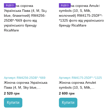
ВІДЕО
ВІДЕО
Артикул: RM4256-25DB*-*669
Артикул: RM4175-25DF*-*1325
Жіноча сорочка Українська
Жіноча сорочка Amulet
Пава (4, M, Sky blue,
symbols (10, S, Milk,
блакитний)
молочний)
2 520 грн
2 600 грн
Купити
Купити