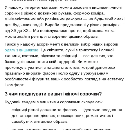
У нашому інтернет-магазині можна замовити вишивані жіночі
сорочки з різною довжиною рукава, формою коміра,
мінімалістичним або розкішним декором — на будь-який смак і
для будь-яких подій. Вироби представлені у різних розмірах —
від XS до XXL. Ми попіклувалися про те, щоб кожна жінка
могла знайти речі для створення цікавих образів.
Також у нашому асортименті є великий вибір інших виробів
одягу з вишивкою
. Це світшоти, сукні з трикотажу і лляної
тканини, костюми, піджаки та спідниці — все для тих, хто
бажає урізноманітнити свій гардероб. Ви можете
проконсультуватися з нашим стилістом, котрий допоможе
правильно вибрати фасон і колір одягу з урахуванням
особливостей фігури та ваших особистих поглядів на естетику
і комфорт.
З чим поєднувати вишиті жіночі сорочки?
Чудовий тандем з вишитими сорочками складають:
спідниці різної довжини та фасону — ідеальне поєднання
для створення ділових, повсякденних, романтичних і
самобутніх вінтажних образів;
штани, зокрема джинси — така комбінація дозволяє