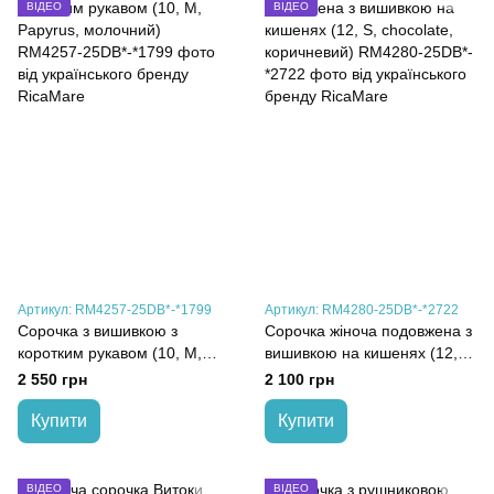
ВІДЕО
ВІДЕО
Артикул: RM4257-25DB*-*1799
Артикул: RM4280-25DB*-*2722
Сорочка з вишивкою з
Сорочка жіноча подовжена з
коротким рукавом (10, M,
вишивкою на кишенях (12, S,
Papyrus, молочний)
chocolate, коричневий)
2 550 грн
2 100 грн
Купити
Купити
ВІДЕО
ВІДЕО