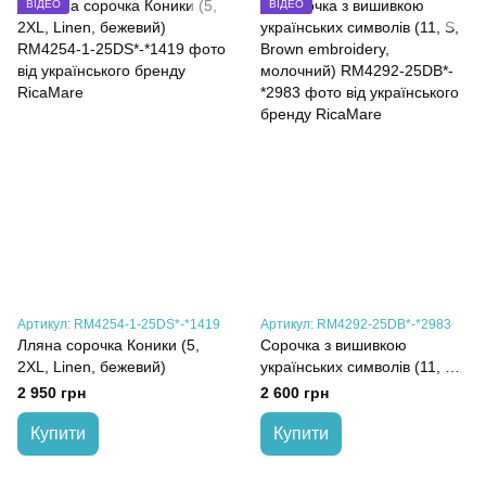
ВІДЕО
ВІДЕО
Артикул: RM4254-1-25DS*-*1419
Артикул: RM4292-25DB*-*2983
Лляна сорочка Коники (5,
Сорочка з вишивкою
2XL, Linen, бежевий)
українських символів (11, S,
Brown embroidery,
2 950 грн
2 600 грн
молочний)
Купити
Купити