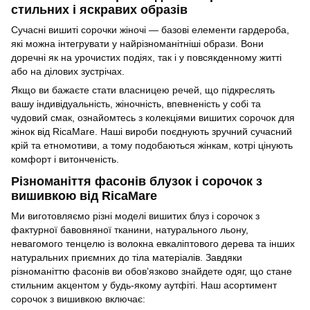
стильних і яскравих образів
Сучасні вишиті сорочки жіночі — базові елементи гардероба,
які можна інтегрувати у найрізноманітніші образи. Вони
доречні як на урочистих подіях, так і у повсякденному житті
або на ділових зустрічах.
Якщо ви бажаєте стати власницею речей, що підкреслять
вашу індивідуальність, жіночність, впевненість у собі та
чудовий смак, ознайомтесь з колекціями вишитих сорочок для
жінок від RicaMare. Наші вироби поєднують зручний сучасний
крій та етномотиви, а тому подобаються жінкам, котрі цінують
комфорт і витонченість.
Різноманіття фасонів блузок і сорочок з
вишивкою від RicaMare
Ми виготовляємо різні моделі вишитих блуз і сорочок з
фактурної бавовняної тканини, натурального льону,
невагомого тенцелю із волокна евкаліптового дерева та інших
натуральних приємних до тіла матеріалів. Завдяки
різноманіттю фасонів ви обов’язково знайдете одяг, що стане
стильним акцентом у будь-якому аутфіті. Наш асортимент
сорочок з вишивкою включає: