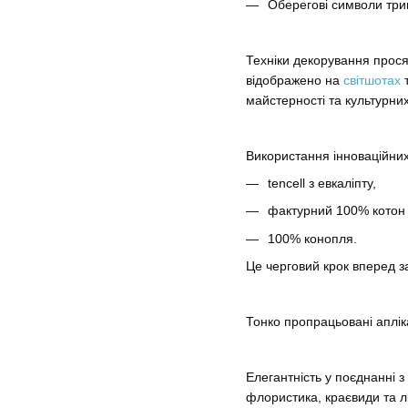
Оберегові символи трип
Техніки декорування прос
відображено на
світшотах
майстерності та культурних
Використання інноваційних
tencell з евкаліпту,
фактурний 100% котон
100% конопля.
Це черговий крок вперед за
Тонко пропрацьовані апліка
Елегантність у поєднанні 
флористика, краєвиди та лі