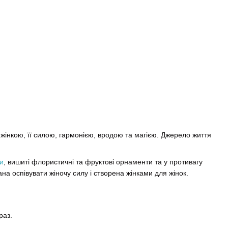
 жінкою, її силою, гармонією, вродою та магією. Джерело життя
и
, вишиті флористичні та фруктові орнаменти та у противагу
на оспівувати жіночу силу і створена жінками для жінок.
раз.