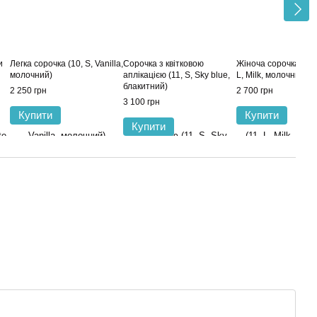
и
Легка сорочка (10, S, Vanilla,
Сорочка з квітковою
Жіноча сорочка Вито
молочний)
аплікацією (11, S, Sky blue,
L, Milk, молочний)
блакитний)
2 250 грн
2 700 грн
3 100 грн
Купити
Купити
Купити