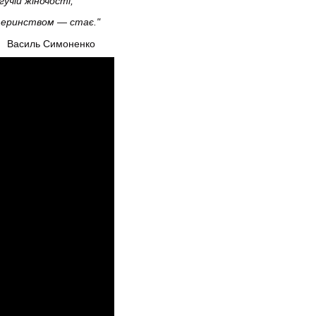
гучій жіночості,
еринством — стає."
моненко