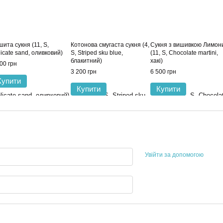
ита сукня (11, S,
Котонова смугаста сукня (4,
Сукня з вишивкою Лимон
icate sand, оливковий)
S, Striped sku blue,
(11, S, Chocolate martini,
блакитний)
хакі)
00 грн
3 200 грн
6 500 грн
Купити
Купити
Купити
Увійти за допомогою