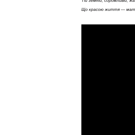
Тій земній, соромливій, жа
Що красою життя — мат
Василь Си