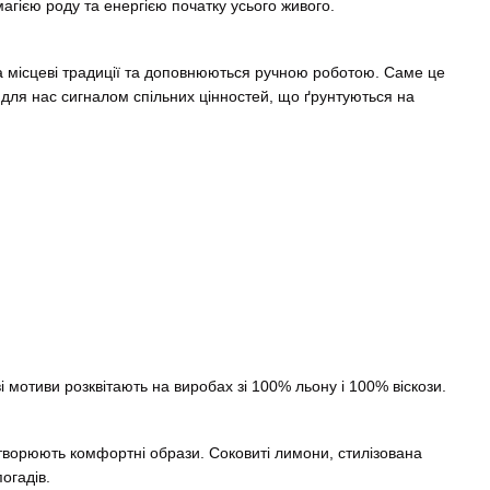
агією роду та енергією початку усього живого.
 місцеві традиції та доповнюються ручною роботою. Саме це
а для нас сигналом спільних цінностей, що ґрунтуються на
і мотиви розквітають на виробах зі 100% льону і 100% віскози.
творюють комфортні образи. Соковиті лимони, стилізована
огадів.