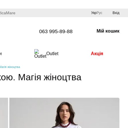
RicaMare
Укр
Рус
Вхід
063 995-89-88
Мій кошик
и
Outlet
Акція
Магія жіноцтва
кою. Магія жіноцтва