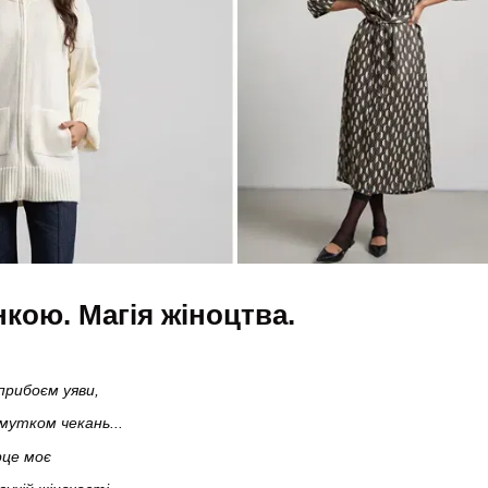
кою. Магія жіноцтва.
прибоєм уяви,
мутком чекань...
рце моє