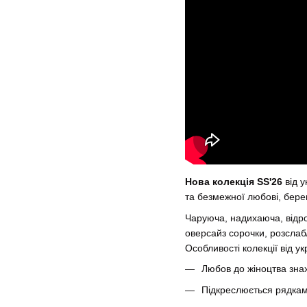
Нова колекція SS'26
від у
та безмежної любові, берег
Чаруюча, надихаюча, відр
оверсайз сорочки, розсла
Особливості колекції від у
Любов до жіноцтва зна
Підкреслюється рядками