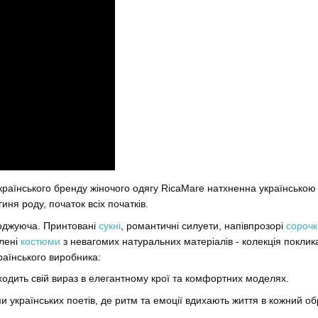
країнського бренду жіночого одягу RicaMare натхненна українською
иня роду, початок всіх початків.
оджуюча. Принтовані
сукні
, романтичні силуети, напівпрозорі
сорочк
блені
костюми
з невагомих натуральних матеріалів - колекція поклика
країнського виробника:
ходить свій вираз в елегантному крої та комфортних моделях.
 українських поетів, де ритм та емоції вдихають життя в кожний об