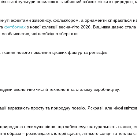
ільської культури посилюють глибинний зв'язок жінки з природою, м
якнуті ефектами живопису, фольклором, а орнаменти спираються на
та
футболках
з нової колекції весна-літо 2026. Вишивка давно стал
 особливостях, які необхідно зберігати.
 тканин нового покоління цікавих фактур та рельєфів:
вдяки екологічно чистій технології та сталому виробництву.
ції виражають просту та природну поезію. Яскраві, але ніжні квітков
з природною невимушеністю, що забезпечує натуральність тканин, с
тні образи – розповідають історії щастя, літнього сонця та теплих сп