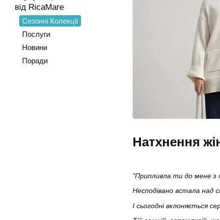
від RicaMare
Сезонні Колекції
Послуги
Новини
Поради
Натхнення жін
"Припливла ти до мене з 
Несподівано встала над с
І сьогодні вклоняється се