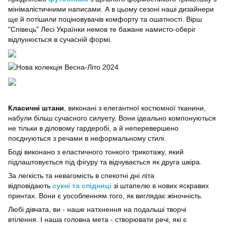
мінімалістичними написами. А в цьому сезоні наші дизайнери
ще й потішили поціновувачів комфорту та ошатності. Вірш
"Співець" Лесі Українки немов те бажане намисто-оберіг
відлунюється в сучасній формі.
Класичні штани
, виконані з елегантної костюмної тканини,
набули більш сучасного силуету. Вони ідеально компонуються
не тільки в діловому гардеробі, а й неперевершено
поєднуються з речами в неформальному стилі.
Боді виконано з еластичного тонкого трикотажу, який
підлаштовується під фігуру та відчувається як друга шкіра.
За легкість та невагомість в спекотні дні літа
відповідають
сукні та спідниці
зі штапелю в нових яскравих
принтах. Вони є уособленням того, як виглядає жіночність.
Любі дівчата, ви - наше натхнення на подальші творчі
втілення. І наша головна мета - створювати речі, які є