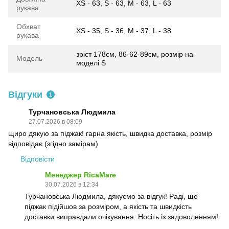
XS - 63, S - 63, M - 63, L - 63
рукава
Обхват
XS - 35, S - 36, M - 37, L - 38
рукава
зріст 178см, 86-62-89см, розмір на
Модель
моделі S
Відгуки
1
Турчановська Людмила
27.07.2026 в 08:09
щиро дякую за піджак! гарна якість, швидка доставка, розмір
відповідає (згідно замірам)
Відповісти
Менеджер RicaMare
30.07.2026 в 12:34
Турчановська Людмила, дякуємо за відгук! Раді, що
піджак підійшов за розміром, а якість та швидкість
доставки виправдали очікування. Носіть із задоволенням!