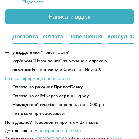
Відповісти
Написати відгук
Доставка
Оплата
Повернення
Консультац
у відділення
"Нової пошти"
кур'єром
"Нової пошти" за вказаною адресою
самовивіз
з магазину м.Харків, пр.Науки 3
Більше інформації про доставку
Оплата на
рахунок ПриватБанку
Оплата на сайті через
сервіс Liqpay
Накладений платіж
з передоплатою 200грн
Готівкою
при самовивозі
Не підійшло? Повернення протягом 2х тижнів.
Детальніше про
повернення та обмін
.
За телефоном
(063)995-89-88
або в месенджерах (
Viber
,