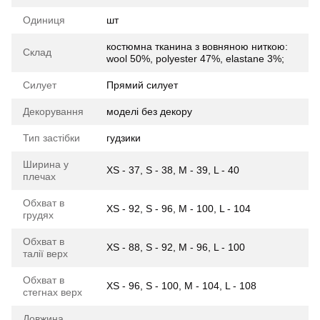
Одиниця
шт
костюмна тканина з вовняною ниткою:
Склад
wool 50%, polyester 47%, elastane 3%;
Силует
Прямий силует
Декорування
моделі без декору
Тип застібки
гудзики
Ширина у
XS - 37, S - 38, M - 39, L - 40
плечах
Обхват в
XS - 92, S - 96, M - 100, L - 104
грудях
Обхват в
XS - 88, S - 92, M - 96, L - 100
талії верх
Обхват в
XS - 96, S - 100, M - 104, L - 108
стегнах верх
Довжина