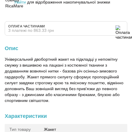
Увійти
для відображення накопичувальної знижки
%
ОПЛАТА ЧАСТИНАМИ
3 платежі по 863.33 грн
Опис
Універсальний двобортний жакет на підкладці у непомітну
смужку з вишивкою на лацкані з костюмної тканини з
додаванням вовняної нитки - базова річ осінньо-зимового
гардеробу. Жакет прямого силуету сформує пропорційний
силует завдяки строгому крою та якісному пошиттю, відмінно
доповнить Ваш зовнішній вигляд без прив'язки до певного
образу - з джинсами або класичними брюками, блузою або
спортивним світшотом.
Характеристики
Тип товару
Жакет