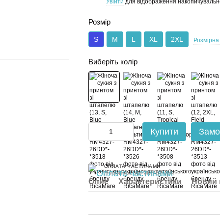
Увійти
для відображення накопичувальн
%
Розмір
S
M
L
XL
2XL
Розмірна 
Виберіть колір
Купити
Замо
ОПЛАТА ЧАСТИНАМИ
3 платежі по 966.67 грн
Опис
Характеристики
Новий 