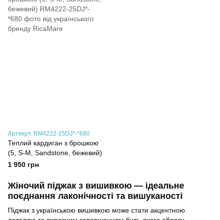
Артикул: RM4222-25DJ*-*680
Теплий кардиган з брошкою
(5, S-M, Sandstone, бежевий)
1 950 грн
Жіночий піджак з вишивкою — ідеальне
поєднання лаконічності та вишуканості
Піджак з українською вишивкою може стати акцентною