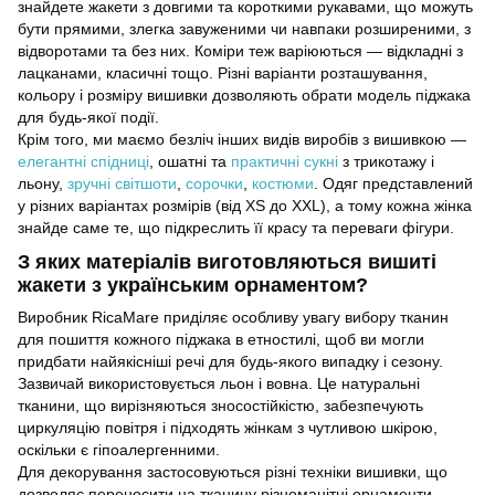
знайдете жакети з довгими та короткими рукавами, що можуть
бути прямими, злегка завуженими чи навпаки розширеними, з
відворотами та без них. Коміри теж варіюються — відкладні з
лацканами, класичні тощо. Різні варіанти розташування,
кольору і розміру вишивки дозволяють обрати модель піджака
для будь-якої події.
Крім того, ми маємо безліч інших видів виробів з вишивкою —
елегантні спідниці
, ошатні та
практичні сукні
з трикотажу і
льону,
зручні світшоти
,
сорочки
,
костюми
. Одяг представлений
у різних варіантах розмірів (від XS до XXL), а тому кожна жінка
знайде саме те, що підкреслить її красу та переваги фігури.
З яких матеріалів виготовляються вишиті
жакети з українським орнаментом?
Виробник RicaMare приділяє особливу увагу вибору тканин
для пошиття кожного піджака в етностилі, щоб ви могли
придбати найякісніші речі для будь-якого випадку і сезону.
Зазвичай використовується льон і вовна. Це натуральні
тканини, що вирізняються зносостійкістю, забезпечують
циркуляцію повітря і підходять жінкам з чутливою шкірою,
оскільки є гіпоалергенними.
Для декорування застосовуються різні техніки вишивки, що
дозволяє переносити на тканину різноманітні орнаменти.