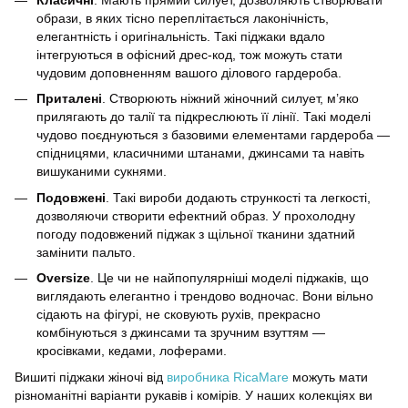
образи, в яких тісно переплітається лаконічність,
елегантність і оригінальність. Такі піджаки вдало
інтегруються в офісний дрес-код, тож можуть стати
чудовим доповненням вашого ділового гардероба.
Приталені
. Створюють ніжний жіночний силует, м’яко
прилягають до талії та підкреслюють її лінії. Такі моделі
чудово поєднуються з базовими елементами гардероба —
спідницями, класичними штанами, джинсами та навіть
вишуканими сукнями.
Подовжені
. Такі вироби додають стрункості та легкості,
дозволяючи створити ефектний образ. У прохолодну
погоду подовжений піджак з щільної тканини здатний
замінити пальто.
Oversize
. Це чи не найпопулярніші моделі піджаків, що
виглядають елегантно і трендово водночас. Вони вільно
сідають на фігурі, не сковують рухів, прекрасно
комбінуються з джинсами та зручним взуттям —
кросівками, кедами, лоферами.
Вишиті піджаки жіночі від
виробника RicaMare
можуть мати
різноманітні варіанти рукавів і комірів. У наших колекціях ви