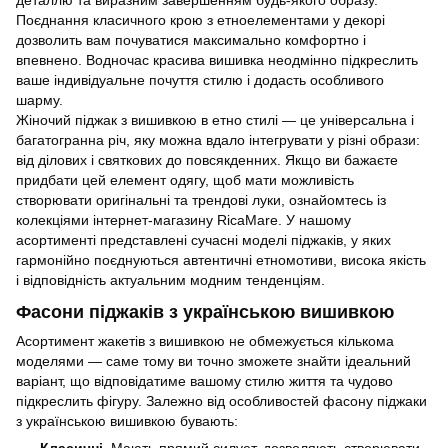
деталлю та виразним завершенням будь-якого образу.
Поєднання класичного крою з етноелементами у декорі
дозволить вам почуватися максимально комфортно і
впевнено. Водночас красива вишивка неодмінно підкреслить
ваше індивідуальне почуття стилю і додасть особливого
шарму.
Жіночий піджак з вишивкою в етно стилі — це універсальна і
багатогранна річ, яку можна вдало інтегрувати у різні образи:
від ділових і святкових до повсякденних. Якщо ви бажаєте
придбати цей елемент одягу, щоб мати можливість
створювати оригінальні та трендові луки, ознайомтесь із
колекціями інтернет-магазину RicaMare. У нашому
асортименті представлені сучасні моделі піджаків, у яких
гармонійно поєднуються автентичні етномотиви, висока якість
і відповідність актуальним модним тенденціям.
Фасони піджаків з українською вишивкою
Асортимент жакетів з вишивкою не обмежується кількома
моделями — саме тому ви точно зможете знайти ідеальний
варіант, що відповідатиме вашому стилю життя та чудово
підкреслить фігуру. Залежно від особливостей фасону піджаки
з українською вишивкою бувають:
Класичні
. Мають прямий силует, дозволяють створювати