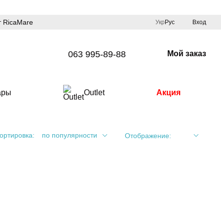
 RicaMare
Укр
Рус
Вход
063 995-89-88
Мой заказ
ары
Outlet
Акция
ортировка:
по популярности
Отображение: