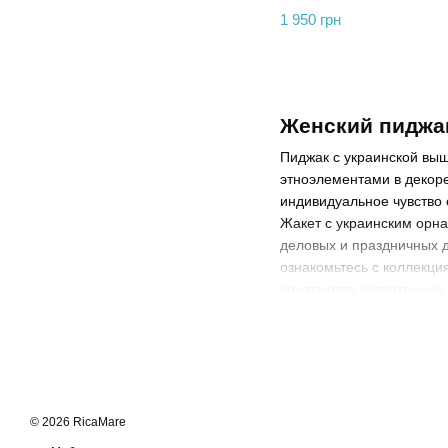
1 950 грн
Женский пиджак
Пиджак с украинской выш
этноэлементами в декоре
индивидуальное чувство 
Жакет с украинским орна
деловых и праздничных д
ознакомьтесь с коллекц
сочетаются аутентичные 
Фасоны пиджак
Ассортимент жакетов с 
соответствующий вашему
бывают:
© 2026 RicaMare
Классические
. Имею