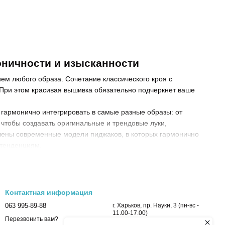
оничности и изысканности
ем любого образа. Сочетание классического кроя с
 При этом красивая вышивка обязательно подчеркнет ваше
 гармонично интегрировать в самые разные образы: от
 чтобы создавать оригинальные и трендовые луки,
лены современные модели пиджаков, в которых гармонично
 тенденциям.
му вы обязательно сможете найти идеальный вариант,
и от особенностей фасона пиджаки с украинской вышивкой
Контактная информация
063 995-89-88
г. Харьков, пр. Науки, 3 (пн-вс -
11.00-17.00)
но сочетаются лаконичность, элегантность и оригинальность.
Перезвонить вам?