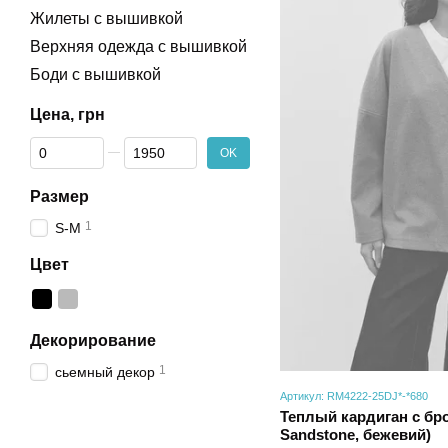
Жилеты с вышивкой
Верхняя одежда с вышивкой
Боди с вышивкой
Цена, грн
От Цена, грн
До Цена, грн
OK
Размер
1
S-M
Цвет
Декорирование
1
сьемный декор
Артикул: RM4222-25DJ*-*680
Теплый кардиган с бро
Sandstone, бежевий)