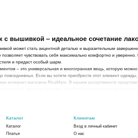
 с вышивкой ‒ идеальное сочетание лак
ивкой может стать акцентной деталью и выразительным завершени
 позволяет чувствовать себя максимально комфортно и уверенно.
стиля и придаст особый шарм.
ментом ‒ это универсальная и многогранная вещь, которую можно
о повседневных. Если вы хотите приобрести этот элемент одежды,
иями интернет-магазина RicaMare. В нашем ассортименте представ
этномотивы, высокое качество и соответствие актуальным модным
ов с украинской вышивкой
вышивкой не ограничивается несколькими моделями ‒ именно поэто
 образу жизни и прекрасно подчеркивающий фигуру. В зависимост
Каталог
Клиентам
Каталог
Вход в личный кабинет
т прямой силуэт, позволяют создавать образы, в которых гармонич
Платья
О нас