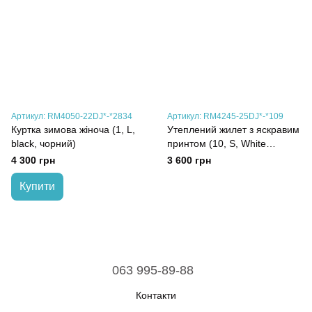
Артикул: RM4050-22DJ*-*2834
Артикул: RM4245-25DJ*-*109
Куртка зимова жіноча (1, L,
Утеплений жилет з яскравим
black, чорний)
принтом (10, S, White
flowers, молочний)
4 300 грн
3 600 грн
Купити
063 995-89-88
Контакти