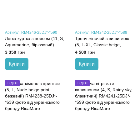
Артикул: RM4246-25DJ*-*590
Артикул: RM4242-25DJ*-*588
Легка куртка з поясом (11, S,
Тренч жіночий з вишивкою
Aquamarine, бірюзовий)
(5, L-XL, Classic beige,
бежевий)
3 350 грн
4 500 грн
Купити
Купити
ВІДЕО
ВІДЕО