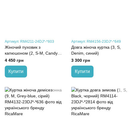
Артикул: RM4211-24DJ*-*603
Артикул: RM4156-23DJ*-*649
Жіночий пуховик з
Довга жіноча куртка (3, S,
капюшоном (2, S-M, Candy
Denim, синий)
red, червоний)
4 450 грн
3 300 грн
Купити
Купити