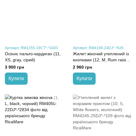
Артикул: RM1255-19CT*-*3403
Артикул: RM4188-24DJ*-*626
Осіннє пальто-кардиган (11,
Жилет жіночий утеплений із
XS, gray, сірий)
кнопками (12, M, Rum raisin,
коричневий)
3 900 грн
2 960 грн
Купити
Купити