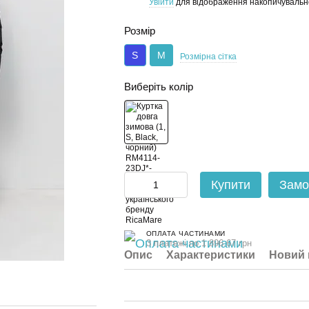
Увійти
для відображення накопичувальн
%
Розмір
S
M
Розмірна сітка
Виберіть колір
Купити
Замо
ОПЛАТА ЧАСТИНАМИ
3 платежі по 1 896.67 грн
Опис
Характеристики
Новий 