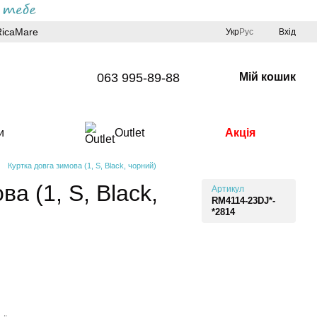
RicaMare
Укр
Рус
Вхід
063 995-89-88
Мій кошик
и
Outlet
Акція
Куртка довга зимова (1, S, Black, чорний)
а (1, S, Black,
Артикул
RM4114-23DJ*-
*2814