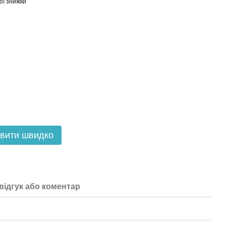
ої знижки
вити швидко
відгук або коментар