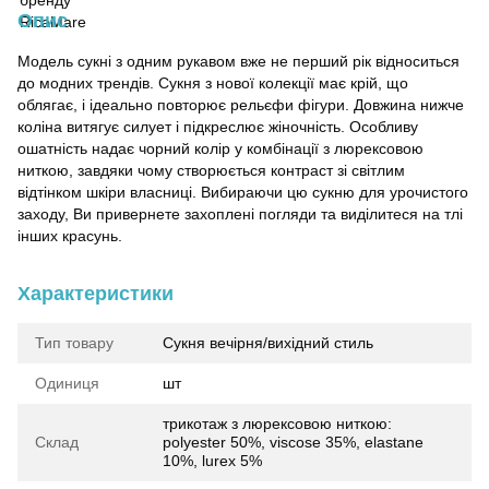
Опис
Модель сукні з одним рукавом вже не перший рік відноситься
до модних трендів. Сукня з нової колекції має крій, що
облягає, і ідеально повторює рельєфи фігури. Довжина нижче
коліна витягує силует і підкреслює жіночність. Особливу
ошатність надає чорний колір у комбінації з люрексовою
ниткою, завдяки чому створюється контраст зі світлим
відтінком шкіри власниці. Вибираючи цю сукню для урочистого
заходу, Ви привернете захоплені погляди та виділитеся на тлі
інших красунь.
Характеристики
Тип товару
Сукня вечірня/вихідний стиль
Одиниця
шт
трикотаж з люрексовою ниткою:
Склад
polyester 50%, viscose 35%, elastane
10%, lurex 5%