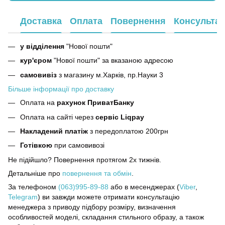
Доставка
Оплата
Повернення
Консультац
у відділення
"Нової пошти"
кур'єром
"Нової пошти" за вказаною адресою
самовивіз
з магазину м.Харків, пр.Науки 3
Більше інформації про доставку
Оплата на
рахунок ПриватБанку
Оплата на сайті через
сервіс Liqpay
Накладений платіж
з передоплатою 200грн
Готівкою
при самовивозі
Не підійшло? Повернення протягом 2х тижнів.
Детальніше про
повернення та обмін
.
За телефоном
(063)995-89-88
або в месенджерах (
Viber
,
Telegram
) ви завжди можете отримати консультацію
менеджера з приводу підбору розміру, визначення
особливостей моделі, складання стильного образу, а також