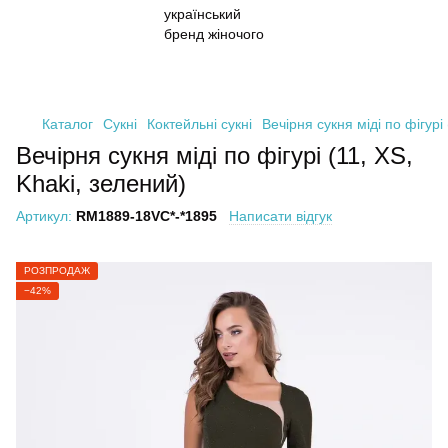
Каталог
Сукні
Коктейльні сукні
Вечірня сукня міді по фігурі
Вечірня сукня міді по фігурі (11, XS,
Khaki, зелений)
Артикул:
RM1889-18VC*-*1895
Написати відгук
РОЗПРОДАЖ
−42%