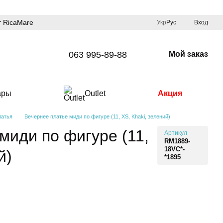
 RicaMare
Укр
Рус
Вход
063 995-89-88
Мой заказ
ары
Outlet
Акция
латья
Вечернее платье миди по фигуре (11, XS, Khaki, зелений)
миди по фигуре (11,
Артикул
RM1889-
18VC*-
й)
*1895