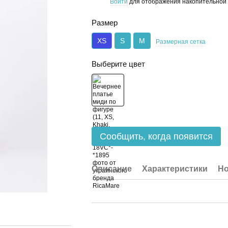
Войти
для отображения накопительной 
%
Размер
XS
S
M
Размерная сетка
Выберите цвет
Сообщить, когда появится
Описание
Характеристики
Но