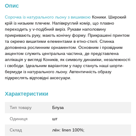
Опис
Сорочка із натурального льону з вишивкою
Коники. Широкий
крій із низьким плечем. Напівкруглий комір, що плавно
переходить у v-подібний виріз. Рукави наполовину
прикривають руку, мають конічну форму. Прикрашені принтом
та окремо вишитими елементами в етно-стилі. Спинка
доповнена рослинним орнаментом. Основним і провідним
акцентом служить центральна частина, де представлена ​​
аплікація у вигляді Коників, як символу динаміки, незалежності
і свободи. Ідеальним варіантом у пару стануть наші шорти-
бермуди із натурального льону. Автентичність образу
підкреслять відповідні аксесуари.
Характеристики
Тип товару
Блуза
Одиниця
шт
Склад
лён: linen 100%;