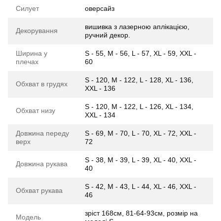
Силует
оверсайз
вишивка з лазерною аплікацією,
Декорування
ручний декор.
Ширина у
S - 55, M - 56, L - 57, XL - 59, XXL -
плечах
60
S - 120, M - 122, L - 128, XL - 136,
Обхват в грудях
XXL - 136
S - 120, M - 122, L - 126, XL - 134,
Обхват низу
XXL - 134
Довжина переду
S - 69, M - 70, L - 70, XL - 72, XXL -
верх
72
S - 38, M - 39, L - 39, XL - 40, XXL -
Довжина рукава
40
S - 42, M - 43, L - 44, XL - 46, XXL -
Обхват рукава
46
зріст 168см, 81-64-93см, розмір на
Модель