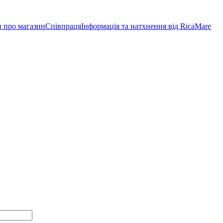
и про магазин
Співпраця
Інформація та натхнення від RicaMare