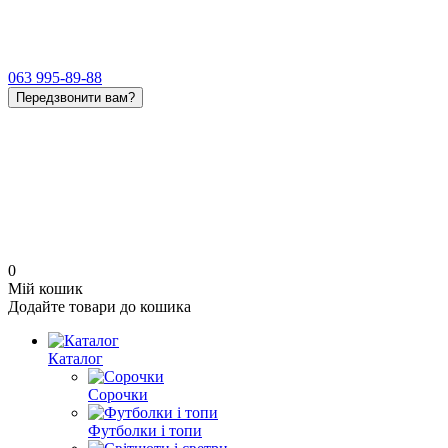
063 995-89-88
Передзвонити вам?
0
Мій кошик
Додайте товари до кошика
Каталог
Сорочки
Футболки і топи