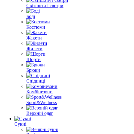
Світшоти і светри
Боді
Костюми
Жакети
Жилети
Шорти
Брюки
Спідниці
Комбінезони
Sport&Wellness
Верхній одяг
Сукні