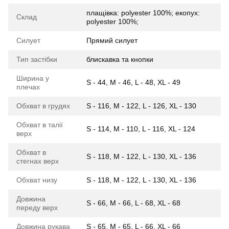
плащівка: polyester 100%; екопух:
Склад
polyester 100%;
Силует
Прямий силует
Тип застібки
блискавка та кнопки
Ширина у
S - 44, M - 46, L - 48, XL - 49
плечах
Обхват в грудях
S - 116, M - 122, L - 126, XL - 130
Обхват в талії
S - 114, M - 110, L - 116, XL - 124
верх
Обхват в
S - 118, M - 122, L - 130, XL - 136
стегнах верх
Обхват низу
S - 118, M - 122, L - 130, XL - 136
Довжина
S - 66, M - 66, L - 68, XL - 68
переду верх
Довжина рукава
S - 65, M - 65, L - 66, XL - 66