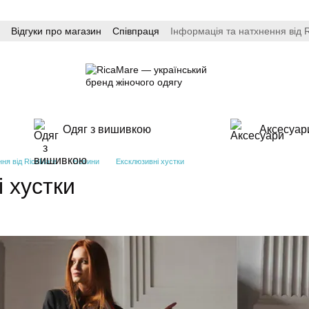
Відгуки про магазин
Співпраця
Інформація та натхнення від 
Одяг з вишивкою
Аксесуар
ння від RicaMare
Новини
Ексклюзивні хустки
 хустки