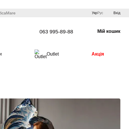
RicaMare
Укр
Рус
Вхід
063 995-89-88
Мій кошик
и
Outlet
Акція