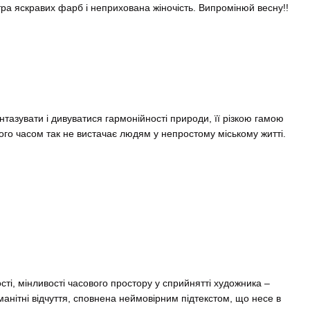
ітра яскравих фарб і неприхована жіночість. Випромінюй весну!!
азувати і дивуватися гармонійності природи, її різкою гамою
ого часом так не вистачає людям у непростому міському житті.
ті, мінливості часового простору у сприйнятті художника –
манітні відчуття, сповнена неймовірним підтекстом, що несе в