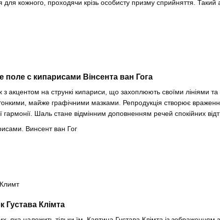
ня для кожного, проходячи крізь особисту призму сприйняття. Такий
 поле с кипарисами Вінсента ван Гога
 з акцентом на стрункі кипариси, що захоплюють своїми лініями та
тонкими, майже графічними мазками. Репродукція створює вражен
гармонії. Шаль стане відмінним доповненням речей спокійних відті
к Густава Клімта
, яка належить тільки їм. Картина Густава Клімта із зображенням з