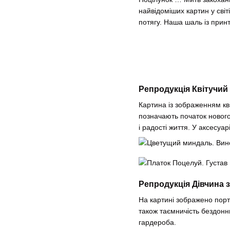
найвідоміших картин у світ
потягу. Наша шаль із принт
Репродукція Квітучий
Картина із зображенням кві
позначають початок нового
і радості життя. У аксесуа
Репродукція Дівчина
На картині зображено порт
також таємничість бездонни
гардероба.