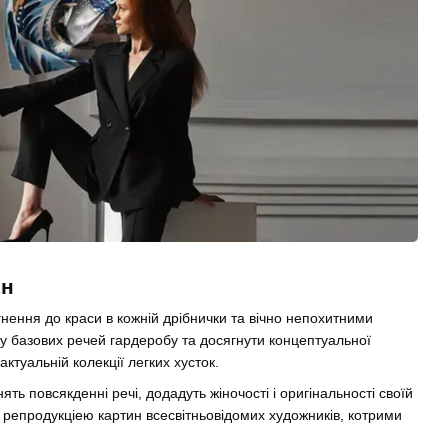
ин
нення до краси в кожній дрібнички та вічно непохитними
у базових речей гардеробу та досягнути концептуальної
ктуальній колекції легких хусток.
ть повсякденні речі, додадуть жіночості і оригінальності своїй
 репродукціею картин всесвітньовідомих художників, котрими