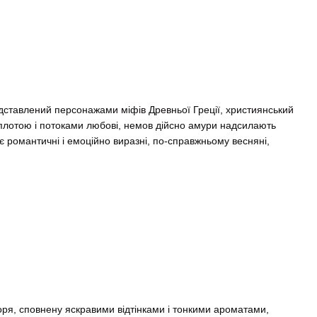
едставлений персонажами міфів Древньої Греції, християнський
плотою і потоками любові, немов дійсно амури надсилають
ає романтичні і емоційно виразні, по-справжньому весняні,
ря, сповнену яскравими відтінками і тонкими ароматами,