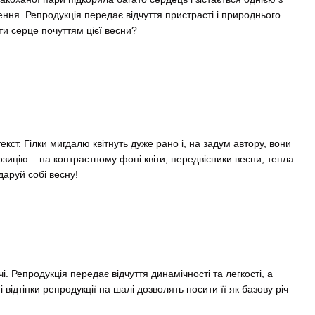
ення. Репродукція передає відчуття пристрасті і природнього
ти серце почуттям цієї весни?
кст. Гілки мигдалю квітнуть дуже рано і, на задум автору, вони
зицію – на контрастному фоні квіти, передвісники весни, тепла
даруй собі весну!
 Репродукція передає відчуття динамічності та легкості, а
відтінки репродукції на шалі дозволять носити її як базову річ