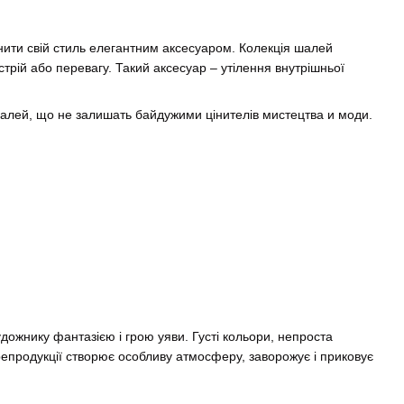
внити свій стиль елегантним аксесуаром. Колекція шалей
стрій або перевагу. Такий аксесуар – утілення внутрішньої
шалей, що не залишать байдужими цінителів мистецтва и моди.
ожнику фантазією і грою уяви. Густі кольори, непроста
репродукції створює особливу атмосферу, заворожує і приковує