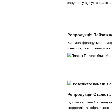
занурює у відчуття красоти
Репродукція Пейзаж к
Картина французького імпр
кольорів, захоплюватися к
Репродукція Сталість 
Відома картина Сальвадора
сюрреаліста, образ якого 