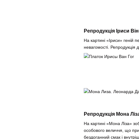
Репродукція Іриси Він
На картині «Іриси» геній п
невагомості. Репродукція д
Репродукція Мона Ліза
На картині «Мона Ліза» зо
особового величчя, що при
бездоганний смак і внутрі