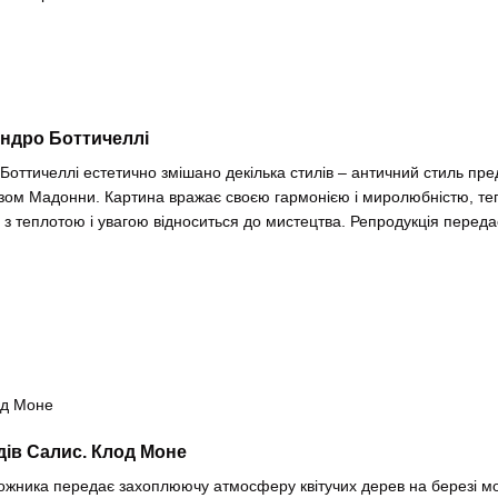
андро Боттичеллі
Боттичеллі естетично змішано декілька стилів – античний стиль пр
зом Мадонни. Картина вражає своєю гармонією і миролюбністю, те
то з теплотою і увагою відноситься до мистецтва. Репродукція перед
дів Салис. Клод Моне
ожника передає захоплюючу атмосферу квітучих дерев на березі мо