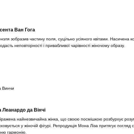
сента Ван Гога
ензля зобразив частину поля, суцільно усіяного квітами. Насичена ко
одасть неповторності і привабливої чарівності жіночому образу.
 Леанардо да Вінчі
бражена найнезвичайна жінка, що своєю посмішкою розбурхує розуми
ховується у жіночій фігурі. Репродукція Мона Ліза притягує погляд
шню гармонію.