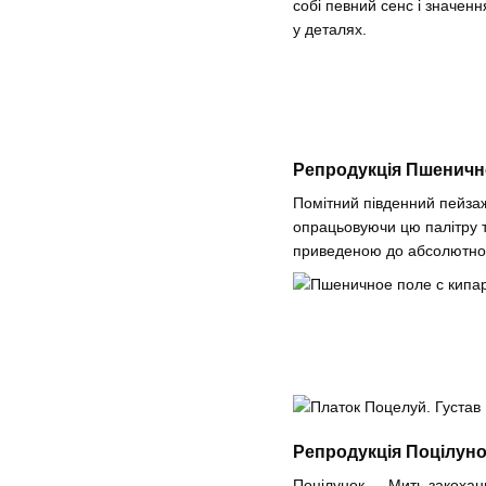
собі певний сенс і значен
у деталях.
Репродукція Пшеничне
Помітний південний пейзаж
опрацьовуючи цю палітру 
приведеною до абсолютної 
Репродукція Поцілуно
Поцілунок … Мить закоханих