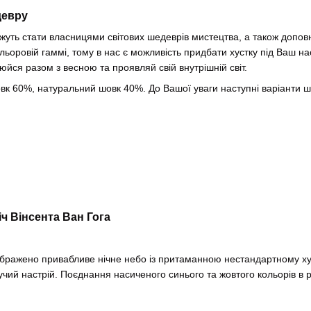
девру
можуть стати власницями світових шедеврів мистецтва, а також допо
ьоровій гаммі, тому в нас є можливість придбати хустку під Ваш на
люйся разом з весною та проявляй свій внутрішній світ.
вк 60%, натуральний шовк 40%. До Вашої уваги наступні варіанти 
ч Вінсента Ван Гога
ображено привабливе нічне небо із притаманною нестандартному худ
чий настрій. Поєднання насиченого синього та жовтого кольорів в 