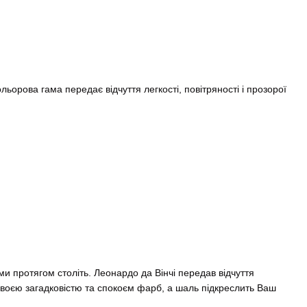
льорова гама передає відчуття легкості, повітряності і прозорої
 протягом століть. Леонардо да Вінчі передав відчуття
 своєю загадковістю та спокоєм фарб, а шаль підкреслить Ваш