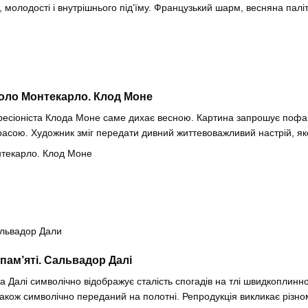
, молодості і внутрішнього під’їму. Французький шарм, весняна пал
оло Монтекарло. Клод Моне
есіоніста Клода Моне саме дихає весною. Картина запрошує пофант
расою. Художник зміг передати дивний життевоважливий настрій, як
пам’яті. Сальвадор Далі
 Далі символічно відображує сталість спогадів на тлі швидкоплиннос
також символічно переданий на полотні. Репродукція викликає різно