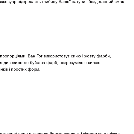
 аксесуар підкреслить глибину Вашої натури і бездоганний смак
 пропорціями. Ван Гог використовує синю і жовту фарби,
ня дивовижного буйства фарб, незрозумілою силою
нків і простих форм.
акоханої пари підкорила багато сердець і зістається однією з