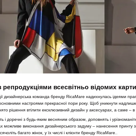
з репродукціями всесвітньо відомих карт
ції дизайнерська команда бренду RicaMare надихнулась ідеями праг
 основними настроями прекрасної пори року. Щоб уникнути надлишк
ято рішення втілити ексклюзивний дизайн у аксесуарах, а саме – в а
 і доречні з будь-яким весняним образом, доповнять і урізноманітня
ках можливе виконання дизайнерського задуму – нанесення принту з
чоліть багато жінок, у їх числі і клієнти бренду RicaMare..