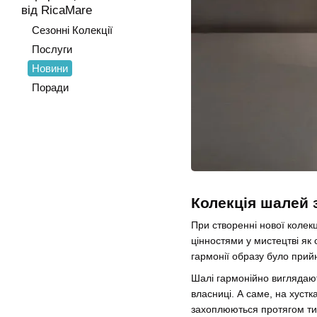
від RicaMare
Сезонні Колекції
Послуги
Новини
Поради
Колекція шалей 
При створенні нової колек
цінностями у мистецтві як
гармонії образу було прийн
Шалі гармонійно виглядають
власниці. А саме, на хуст
захоплюються протягом тися