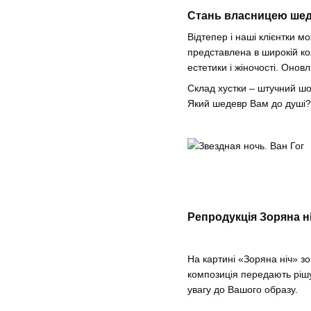
Стань власницею ше
Відтепер і наші клієнтки 
представлена в широкій кол
естетики і жіночості. Онов
Склад хустки – штучний шо
Який шедевр Вам до душі?
Репродукція Зоряна ні
На картині «Зоряна ніч» з
композиція передають рішу
увагу до Вашого образу.