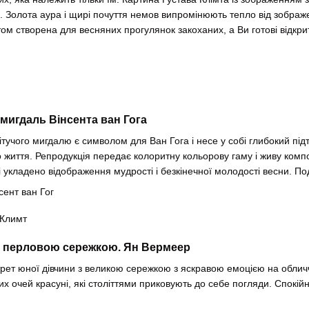
і. Золота аура і щирі почуття немов випромінюють тепло від зображ
ом створена для весняних прогулянок закоханих, а Ви готові відкри
 мигдаль Вінсента ван Гога
тучого мигдалю є символом для Ван Гога і несе у собі глибокий підте
 життя. Репродукція передає колоритну кольорову гаму і живу компо
рі укладено відображення мудрості і безкінечної молодості весни. По
 з перловою сережкою. Ян Вермеер
рет юної дівчини з великою сережкою з яскравою емоцією на обличчі.
х очей красуні, які століттями приковують до себе погляди. Спокійні 