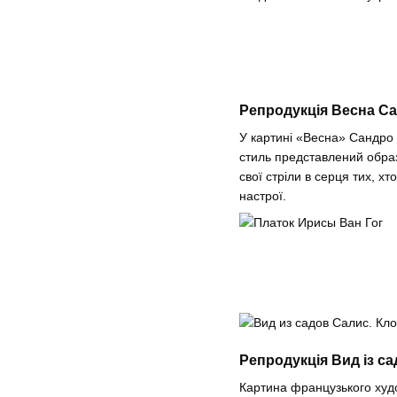
Репродукція Весна С
У картині «Весна» Сандро 
стиль представлений обра
свої стріли в серця тих, х
настрої.
Репродукція Вид із са
Картина французького худ