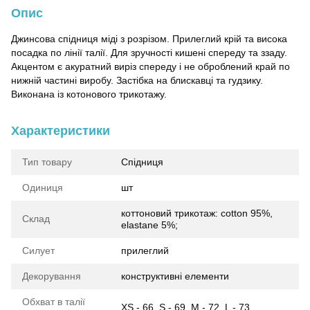
Опис
Джинсова спідниця міді з розрізом. Прилеглий крій та висока
посадка по лінії талії. Для зручності кишені спереду та ззаду.
Акцентом є акуратний виріз спереду і не оброблений край по
нижній частині виробу. Застібка на блискавці та гудзику.
Виконана із котонового трикотажу.
Характеристики
Тип товару
Спідниця
Одиниця
шт
коттоновий трикотаж: cotton 95%,
Склад
elastane 5%;
Силует
прилеглий
Декорування
конструктивні елементи
Обхват в талії
XS - 66, S - 69, M - 72, L - 73