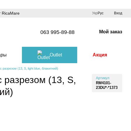
 RicaMare
Укр
Рус
Вход
063 995-89-88
Мой заказ
ары
Outlet
Акция
разрезом (13, S, light blue, блакитний)
 разрезом (13, S,
Артикул
RM4101-
23DU*-*1373
ний)