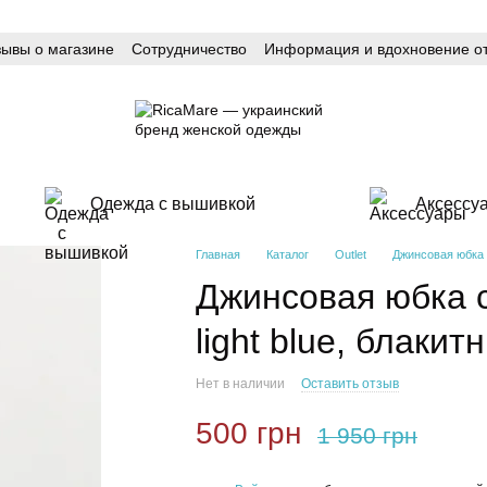
зывы о магазине
Сотрудничество
Информация и вдохновение от
Одежда с вышивкой
Аксессу
Главная
Каталог
Outlet
Джинсовая юбка с 
Джинсовая юбка с
light blue, блакит
Нет в наличии
Оставить отзыв
500 грн
1 950 грн