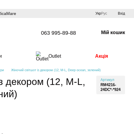
RicaMare
Укр
Рус
Вхід
063 995-89-88
Мій кошик
и
Outlet
Акція
три
Жіночий світшот із декором (12, M-L, Deep ocean, зелений)
з декором (12, M-L,
Артикул
RM4216-
24DC*-*924
ний)