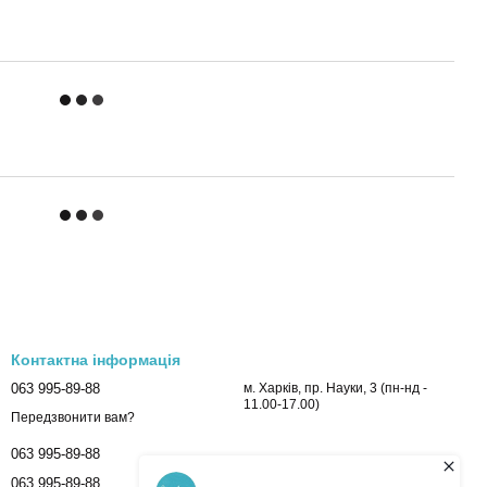
Контактна інформація
063 995-89-88
м. Харків, пр. Науки, 3 (пн-нд -
11.00-17.00)
Передзвонити вам?
063 995-89-88
063 995-89-88