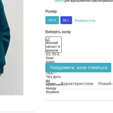
Увійти
для відображення накопичувальн
%
Розмір
XS-S
M-L
Розмірна сітка
Виберіть колір
Повідомити, коли з'явиться
Опис
Характеристики
Новий 