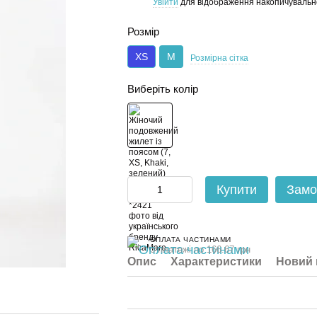
Увійти
для відображення накопичувальн
%
Розмір
XS
M
Розмірна сітка
Виберіть колір
Купити
Замо
ОПЛАТА ЧАСТИНАМИ
3 платежі по 166.67 грн
Опис
Характеристики
Новий 