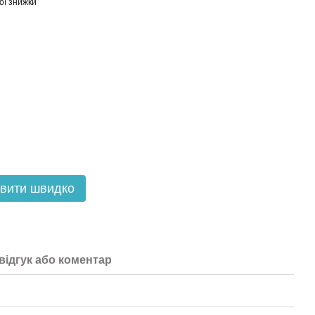
ої знижки
вити швидко
відгук або коментар