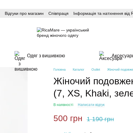
Відгуки про магазин
Співпраця
Інформація та натхнення від 
Одяг з вишивкою
Аксесуар
Головна
Каталог
Outlet
Жіночий подовжен
Жіночий подовжен
(7, XS, Khaki, зел
В наявності
Написати відгук
500 грн
1 190 грн