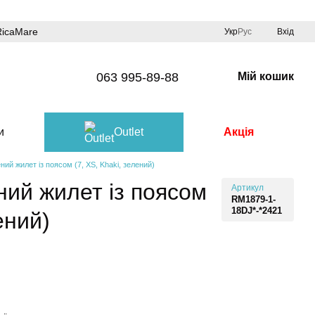
RicaMare
Укр
Рус
Вхід
063 995-89-88
Мій кошик
и
Outlet
Акція
ий жилет із поясом (7, XS, Khaki, зелений)
ий жилет із поясом
Артикул
RM1879-1-
18DJ*-*2421
ений)