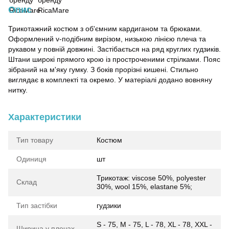
Опис
Трикотажний костюм з об'ємним кардиганом та брюками.
Оформлений v-подібним вирізом, низькою лінією плеча та
рукавом у повній довжині. Застібається на ряд круглих гудзиків.
Штани широкі прямого крою із простроченими стрілками. Пояс
зібраний на м'яку гумку. З боків прорізні кишені. Стильно
виглядає в комплекті та окремо. У матеріалі додано вовняну
нитку.
Характеристики
Тип товару
Костюм
Одиниця
шт
Трикотаж: viscose 50%, polyester
Склад
30%, wool 15%, elastane 5%;
Тип застібки
гудзики
S - 75, M - 75, L - 78, XL - 78, XXL -
Ширина у плечах