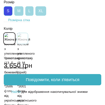
Розмір
S
M
L
XL
Розмірна сітка
Колір
Немає в наявності
3 650 грн
Повідомити, коли з'явиться
Увійти
для відображення накопичувальної знижки
%