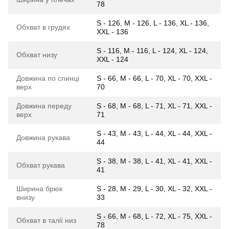
78
S - 126, M - 126, L - 136, XL - 136,
Обхват в грудях
XXL - 136
S - 116, M - 116, L - 124, XL - 124,
Обхват низу
XXL - 124
Довжина по спинці
S - 66, M - 66, L - 70, XL - 70, XXL -
верх
70
Довжина переду
S - 68, M - 68, L - 71, XL - 71, XXL -
верх
71
S - 43, M - 43, L - 44, XL - 44, XXL -
Довжина рукава
44
S - 38, M - 38, L - 41, XL - 41, XXL -
Обхват рукава
41
Ширина брюк
S - 28, M - 29, L - 30, XL - 32, XXL -
внизу
33
S - 66, M - 68, L - 72, XL - 75, XXL -
Обхват в талії низ
78