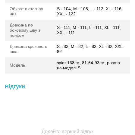
Обхват в стегнах
S - 104, M - 108, L - 112, XL - 116,
низ
XXL - 122
Довжина по
S - 111, M - 111, L - 111, XL - 111,
боковому шву з
XXL - 111
поясом
Довжина крокового
S - 82, M - 82, L - 82, XL - 82, XXL -
шва
82
зріст 168см, 81-64-93см, розмір
Модель
на моделі S
Відгуки
Додайте перший відгук