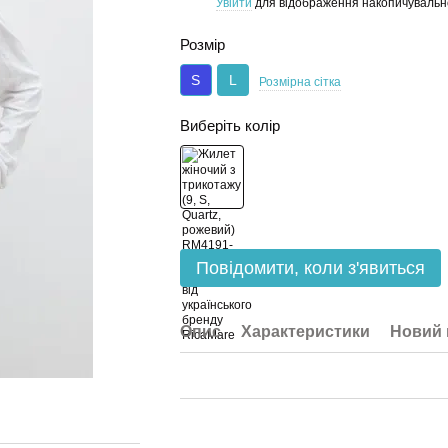
Увійти
для відображення накопичувальн
%
Розмір
S
L
Розмірна сітка
Виберіть колір
Повідомити, коли з'явиться
Опис
Характеристики
Новий 