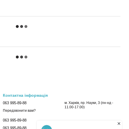
Контактна інформація
063 995-89-88
м. Харків, пр. Науки, 3 (пн-нд -
11.00-17.00)
Передзвонити вам?
063 995-89-88
063 995-89-88