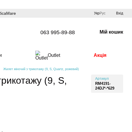
RicaMare
Укр
Рус
Вхід
063 995-89-88
Мій кошик
и
Outlet
Акція
Жилет жіночий з трикотажу (9, S, Quartz, рожевий)
рикотажу (9, S,
Артикул
RM4191-
24DJ*-*629