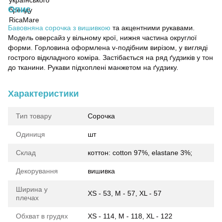
Опис
Бавовняна сорочка з вишивкою
та акцентними рукавами.
Модель оверсайз у вільному крої, нижня частина округлої
форми. Горловина оформлена v-подібним вирізом, у вигляді
гострого відкладного коміра. Застібається на ряд ґудзиків у тон
до тканини. Рукави підхоплені манжетом на ґудзику.
Характеристики
Тип товару
Сорочка
Одиниця
шт
Склад
коттон: cotton 97%, elastane 3%;
Декорування
вишивка
Ширина у
XS - 53, M - 57, XL - 57
плечах
Обхват в грудях
XS - 114, M - 118, XL - 122