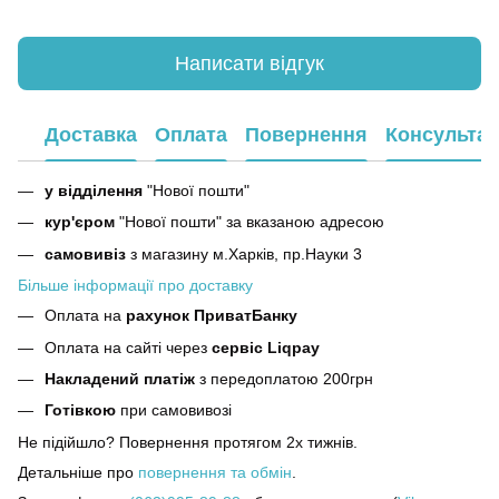
Написати відгук
Доставка
Оплата
Повернення
Консультац
у відділення
"Нової пошти"
кур'єром
"Нової пошти" за вказаною адресою
самовивіз
з магазину м.Харків, пр.Науки 3
Більше інформації про доставку
Оплата на
рахунок ПриватБанку
Оплата на сайті через
сервіс Liqpay
Накладений платіж
з передоплатою 200грн
Готівкою
при самовивозі
Не підійшло? Повернення протягом 2х тижнів.
Детальніше про
повернення та обмін
.