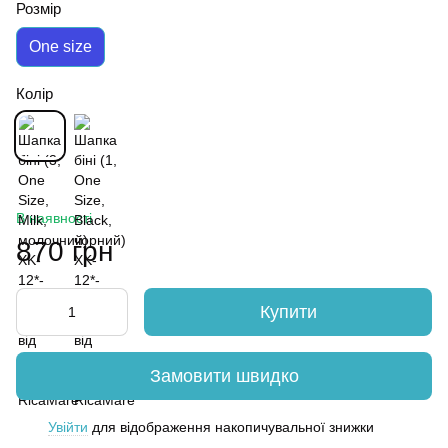
Розмір
One size
Колір
В наявності
870 грн
Купити
Замовити швидко
Увійти
для відображення накопичувальної знижки
%