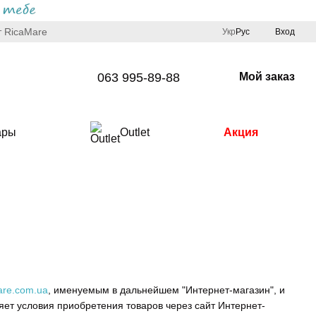
 RicaMare
Укр
Рус
Вход
063 995-89-88
Мой заказ
ары
Outlet
Акция
are.com.ua
, именуемым в дальнейшем "Интернет-магазин", и
ет условия приобретения товаров через сайт Интернет-