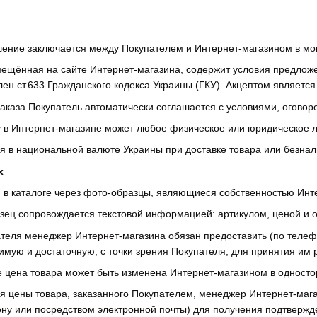
шение заключается между Покупателем и Интернет-магазином в мо
ещённая на сайте Интернет-магазина, содержит условия предложе
плен ст.633 Гражданского кодекса Украины (ГКУ). Акцептом являет
заказа Покупатель автоматически соглашается с условиями, огов
у в Интернет-магазине может любое физическое или юридическое л
ся в национальной валюте Украины при доставке товара или безна
х
н в каталоге через фото-образцы, являющиеся собственностью Инт
зец сопровождается текстовой информацией: артикулом, ценой и 
ателя менеджер Интернет-магазина обязан предоставить (по теле
ую и достаточную, с точки зрения Покупателя, для принятия им р
те цена товара может быть изменена Интернет-магазином в одност
ия цены товара, заказанного Покупателем, менеджер Интернет-ма
ну или посредством электронной почты) для получения подтвержд