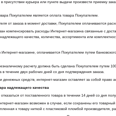
 в присутствии курьера или пункте выдачи произвести приемку зака
овара Покупателем является оплата товара Покупателем.
ателя от заказа в момент доставки, Покупателем оплачиваются расх
язан компенсировать расходы Интернет-магазина связанные с доста
енадлежащего качества, количества, ассортимента или комплектнос
 в Интернет-магазине, оплачивается Покупателем путем банковско
 безналичному расчету должна быть сделана Покупателем путем 10
а в течение двух рабочих дней со дня подтверждения заказа.
ии денежных средств, интернет-магазин оставляет за собой право а
вара надлежащего качества
 отказаться от поставленного товара в течении 14 дней со дня полу
 Интернет-магазин возможен в случае, если сохранены его товарны
епленная к товару ниткой с пластиковой пломбой производителя, р