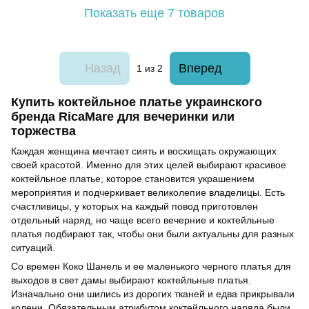
Показать еще 7 товаров
Назад
Вперед
1
из 2
Купить коктейльное платье украинского
бренда RicaMare для вечеринки или
торжества
Каждая женщина мечтает сиять и восхищать окружающих
своей красотой. Именно для этих целей выбирают красивое
коктейльное платье, которое становится украшением
мероприятия и подчеркивает великолепие владелицы. Есть
счастливицы, у которых на каждый повод приготовлен
отдельный наряд, но чаще всего вечерние и коктейльные
платья подбирают так, чтобы они были актуальны для разных
ситуаций.
Со времен Коко Шанель и ее маленького черного платья для
выходов в свет дамы выбирают коктейльные платья.
Изначально они шились из дорогих тканей и едва прикрывали
колени. Обязательным атрибутом коктейльного наряда были