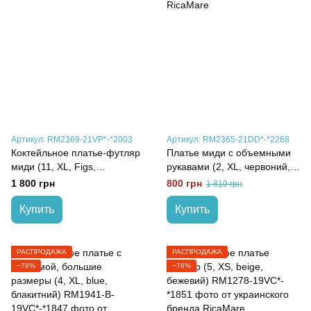
Артикул: RM2369-21VP*-*2003
Артикул: RM2365-21DD*-*2268
Коктейльное платье-футляр
Платье миди с объемными
миди (11, XL, Figs,
рукавами (2, XL, червоний,
бордовий)
червоний)
1 800 грн
800 грн
1 810 грн
Купить
Купить
РАСПРОДАЖА
РАСПРОДАЖА
−78%
−78%