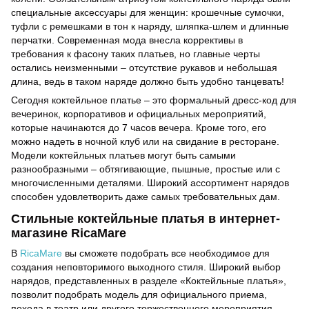
специальные аксессуары для женщин: крошечные сумочки,
туфли с ремешками в тон к наряду, шляпка-шлем и длинные
перчатки. Современная мода внесла коррективы в
требования к фасону таких платьев, но главные черты
остались неизменными – отсутствие рукавов и небольшая
длина, ведь в таком наряде должно быть удобно танцевать!
Сегодня коктейльное платье – это формальный дресс-код для
вечеринок, корпоративов и официальных мероприятий,
которые начинаются до 7 часов вечера. Кроме того, его
можно надеть в ночной клуб или на свидание в ресторане.
Модели коктейльных платьев могут быть самыми
разнообразными – обтягивающие, пышные, простые или с
многочисленными деталями. Широкий ассортимент нарядов
способен удовлетворить даже самых требовательных дам.
Стильные коктейльные платья в интернет-
магазине RicaMare
В
RicaMare
вы сможете подобрать все необходимое для
создания неповторимого выходного стиля. Широкий выбор
нарядов, представленных в разделе «Коктейльные платья»,
позволит подобрать модель для официального приема,
похода в театр или другого торжественного мероприятия.