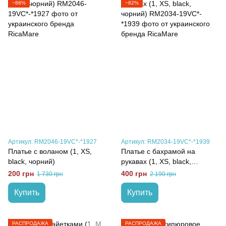
−88%
−82%
Артикул: RM2046-19VC*-*1927
Артикул: RM2034-19VC*-*1939
Платье с воланом (1, XS,
Платье с бахрамой на
black, чорний)
рукавах (1, XS, black,
чорний)
200 грн
400 грн
1 730 грн
2 190 грн
Купить
Купить
РАСПРОДАЖА
РАСПРОДАЖА