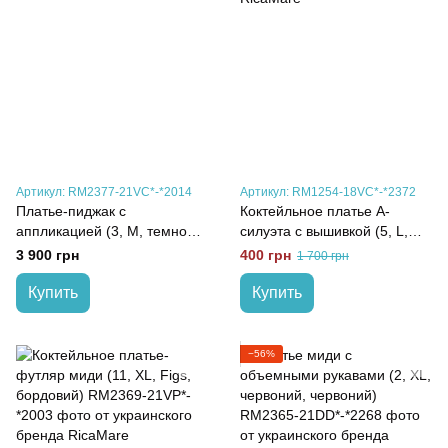
Артикул: RM2377-21VC*-*2014
Артикул: RM1254-18VC*-*2372
Платье-пиджак с
Коктейльное платье А-
аппликацией (3, M, темно
силуэта с вышивкой (5, L,
синій, синій)
beige, бежевий)
3 900 грн
400 грн
1 700 грн
Купить
Купить
−56%