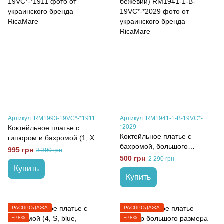
Артикул: RM1993-19VC*-*1911
Артикул: RM1941-1-B-19VC*-
*2029
Коктейльное платье с
Коктейльное платье с
гипюром и бахромой (1, XS,
бахромой, большого
black, чорний)
995 грн
3 390 грн
размера (5, XL, beige,
500 грн
2 290 грн
бежевий)
Купить
Купить
РАСПРОДАЖА
РАСПРОДАЖА
−78%
−78%