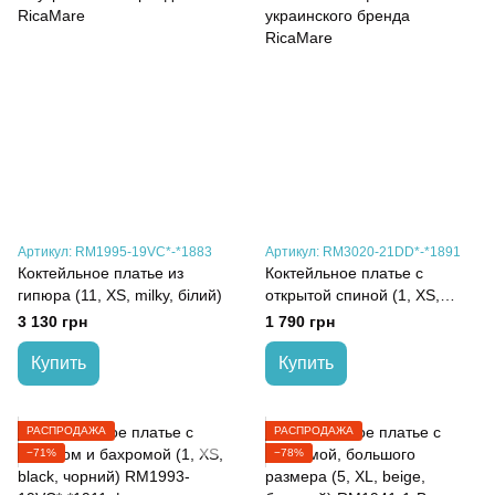
Артикул: RM1995-19VC*-*1883
Артикул: RM3020-21DD*-*1891
Коктейльное платье из
Коктейльное платье с
гипюра (11, XS, milky, білий)
открытой спиной (1, XS,
чорний, чорний)
3 130 грн
1 790 грн
Купить
Купить
РАСПРОДАЖА
РАСПРОДАЖА
−71%
−78%