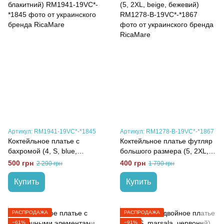
Артикул: RM1941-19VC*-*1845
Артикул: RM1278-B-19VC*-*1867
Коктейльное платье с
Коктейльное платье футляр
бахромой (4, S, blue,
большого размера (5, 2XL,
блакитний)
beige, бежевий)
500 грн
400 грн
2 290 грн
1 790 грн
Купить
Купить
РАСПРОДАЖА
РАСПРОДАЖА
−61%
−91%