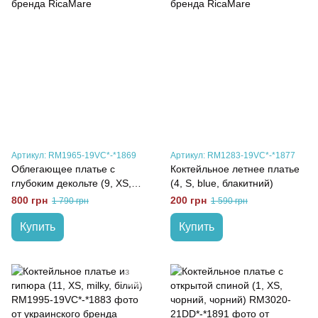
Артикул: RM1965-19VC*-*1869
Артикул: RM1283-19VC*-*1877
Облегающее платье с
Коктейльное летнее платье
глубоким декольте (9, XS,
(4, S, blue, блакитний)
gray, сірий)
800 грн
200 грн
1 790 грн
1 590 грн
Купить
Купить