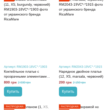
Артикул: RM1903-18VC*-*1903
Артикул: RM2043-19VC*-*1915
Коктейльное платье с
Нарядное двойное платье
прозрачными элементами
(12, XS, marsala, червоний)
(11, XS, burgundy, червоний)
800 грн
200 грн
2 030 грн
2 150 грн
Купить
Купить
РАСПРОДАЖА
РАСПРОДАЖА