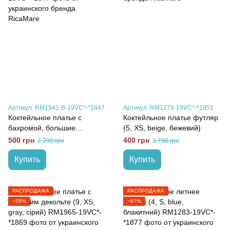
Артикул: RM1941-B-19VC*-*1847
Артикул: RM1278-19VC*-*1851
Коктейльное платье с
Коктейльное платье футляр
бахромой, большие
(5, XS, beige, бежевий)
размеры (4, XL, blue,
500 грн
400 грн
2 290 грн
1 790 грн
блакитний)
Купить
Купить
РАСПРОДАЖА
РАСПРОДАЖА
−55%
−87%