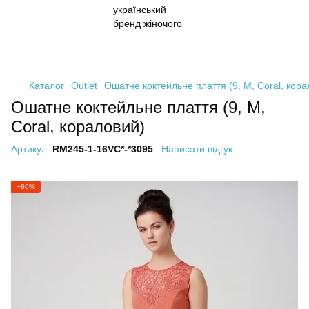
Каталог
Outlet
Ошатне коктейльне плаття (9, M, Coral, кора
Ошатне коктейльне плаття (9, M,
Coral, кораловий)
Артикул:
RM245-1-16VC*-*3095
Написати відгук
−80%