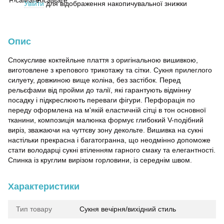
Увійти
для відображення накопичувальної знижки
%
Опис
Спокусливе коктейльне плаття з оригінальною вишивкою,
виготовлене з крепового трикотажу та сітки. Сукня прилеглого
силуету, довжиною вище коліна, без застібок. Перед
рельєфами від пройми до талії, які гарантують відмінну
посадку і підкреслюють переваги фігури. Перфорація по
переду оформлена на м'якій еластичній сітці в тон основної
тканини, композиція малюнка формує глибокий V-подібний
виріз, зважаючи на чуттєву зону декольте. Вишивка на сукні
настільки прекрасна і багатогранна, що неодмінно допоможе
стати володарці сукні втіленням гарного смаку та елегантності.
Спинка із круглим вирізом горловини, із середнім швом.
Характеристики
Тип товару
Сукня вечірня/вихідний стиль