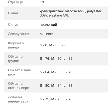
Одиниця
шт
креп-трикотаж: viscose 65%, polyester
Склад
30%, elastane 5%;
Силует
прилеглий
Декорування
вишивка
Ширина у
S - 8, M - 8, L - 8
плечах
Обхват в
S - 76, M - 80, L - 82
грудях
Обхват в талії
S - 64, M - 66, L - 70
верх
Обхват в
S - 80, M - 84, L - 86
стегнах верх
Довжина
S - 75, M - 76, L - 78
переду верх