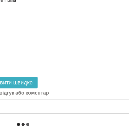
ої знижки
вити швидко
відгук або коментар