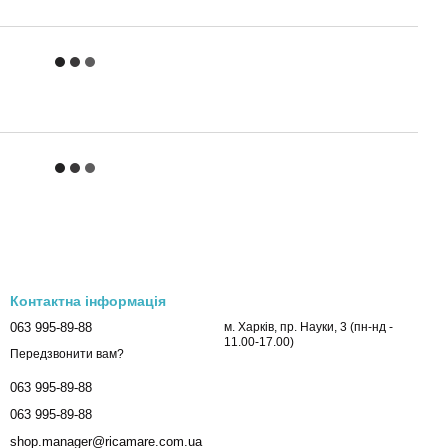
Контактна інформація
063 995-89-88
м. Харків, пр. Науки, 3 (пн-нд -
11.00-17.00)
Передзвонити вам?
063 995-89-88
063 995-89-88
shop.manager@ricamare.com.ua