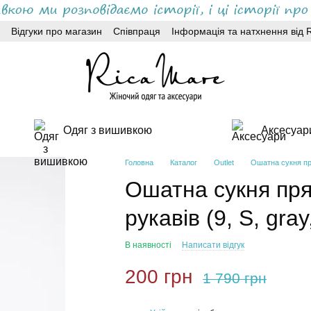
Відгуки про магазин
Співпраця
Інформація та натхнення від 
Одяг з вишивкою
Аксесуар
Головна
Каталог
Outlet
Ошатна сукня пря
Ошатна сукня пря
рукавів (9, S, gray
В наявності
Написати відгук
200 грн
1 790 грн