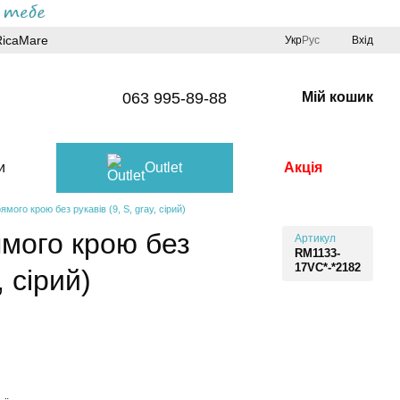
RicaMare
Укр
Рус
Вхід
063 995-89-88
Мій кошик
и
Outlet
Акція
мого крою без рукавів (9, S, gray, сірий)
мого крою без
Артикул
RM1133-
17VC*-*2182
, сірий)