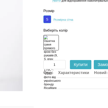
Увійти
для відображення накопичувальн
%
Розмір
S
Розмірна сітка
Виберіть колір
Купити
Замо
Опис
Характеристики
Новий 