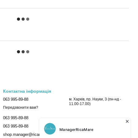
Контактна інформація
063 995-89-88
м. Харків, пр. Науки, 3 (пн-нд -
11.00-17.00)
Передзвонити вам?
063 995-89-88
063 995-89-88
shop.manager@ricamare.com.ua