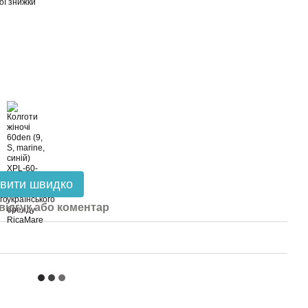
ої знижки
вити швидко
відгук або коментар