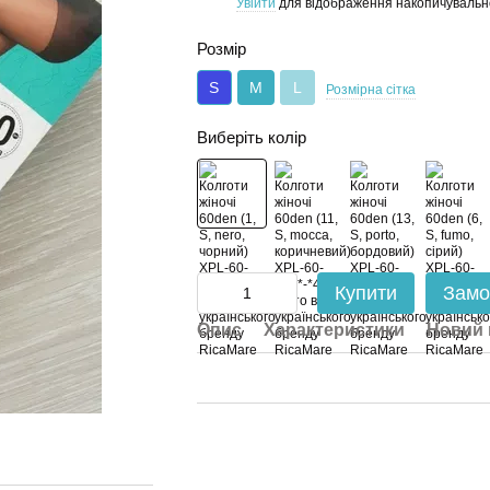
Увійти
для відображення накопичувальн
%
Розмір
S
M
L
Розмірна сітка
Виберіть колір
Купити
Замо
Опис
Характеристики
Новий 