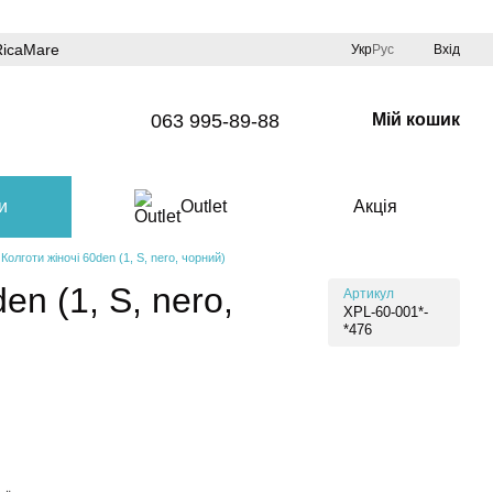
RicaMare
Укр
Рус
Вхід
063 995-89-88
Мій кошик
и
Outlet
Акція
Колготи жіночі 60den (1, S, nero, чорний)
en (1, S, nero,
Артикул
XPL-60-001*-
*476