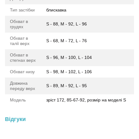
Тип застібки
блискавка
Обхват в
S - 88, M - 92, L - 96
грудях
Обхват в
S - 68, M - 72, L - 76
талії верх
Обхват в
S - 96, M - 100, L - 104
стегнах верх
Обхват низу
S - 98, M - 102, L - 106
Довжина
S - 89, M - 92, L - 95
переду верх
Модель
зріст 172, 85-67-92, розмір на моделі S
Відгуки