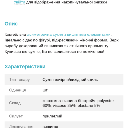
Увійти
для відображення накопичувальної знижки
%
Опис
Коктейльна
асиметрична сукня з вишитими елементами
.
Ідеально сідає по фігурі, підкреслюючи жіночні форми. Верх
виробу декорований вишивкою як етнічного орнаменту.
Купивши цю сукню, Ви не залишитеся не поміченою!
Характеристики
Тип товару
Сукня вечірня/вихідний стиль
Одиниця
шт
костюмна тканина бі-стрейч: polyester
Склад
60%, viscose 35%, elastane 5%
Силует
прилеглий
Декорування
вишивка