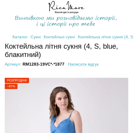
Каталог
Сукні
Коктейльні сукні
Коктейльна літня сукня (4, S
Коктейльна літня сукня (4, S, blue,
блакитний)
Артикул:
RM1283-19VC*-*1877
Написати відгук
РОЗПРОДАЖ
−87%