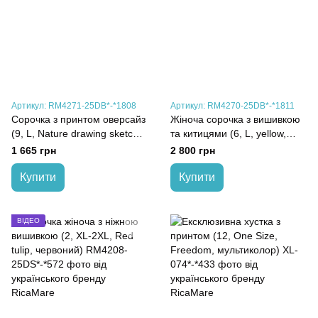
Артикул: RM4271-25DB*-*1808
Артикул: RM4270-25DB*-*1811
Сорочка з принтом оверсайз
Жіноча сорочка з вишивкою
(9, L, Nature drawing sketch,
та китицями (6, L, yellow,
сірий)
жовтий)
1 665 грн
2 800 грн
Купити
Купити
ВІДЕО