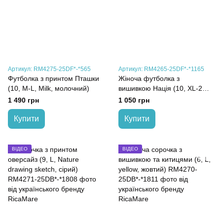
Артикул: RM4275-25DF*-*565
Артикул: RM4265-25DF*-*1165
Футболка з принтом Пташки
Жіноча футболка з
(10, M-L, Milk, молочний)
вишивкою Нація (10, XL-2XL,
Milk, молочний)
1 490 грн
1 050 грн
Купити
Купити
ВІДЕО
ВІДЕО