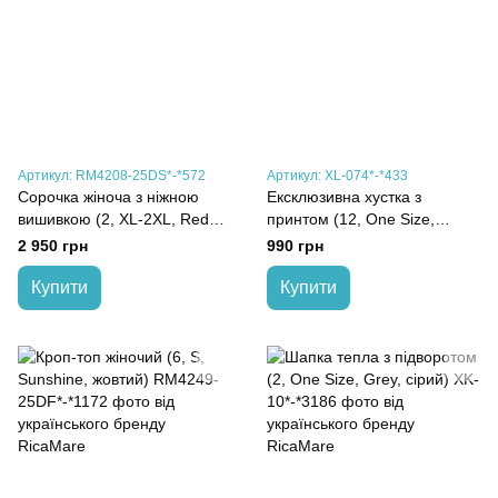
Артикул: RM4208-25DS*-*572
Артикул: XL-074*-*433
Сорочка жіноча з ніжною
Ексклюзивна хустка з
вишивкою (2, XL-2XL, Red
принтом (12, One Size,
tulip, червоний)
Freedom, мультиколор)
2 950 грн
990 грн
Купити
Купити