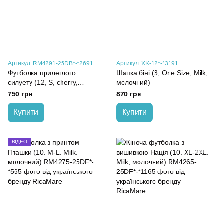
Артикул: RM4291-25DB*-*2691
Артикул: XK-12*-*3191
Футболка прилеглого
Шапка біні (3, One Size, Milk,
силуету (12, S, cherry,
молочний)
червоний)
750 грн
870 грн
Купити
Купити
ВІДЕО