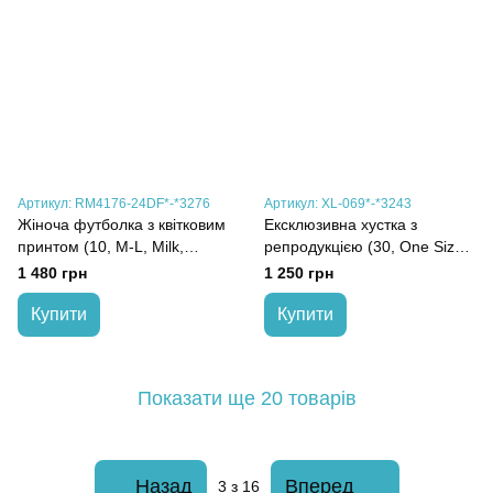
Артикул: RM4176-24DF*-*3276
Артикул: XL-069*-*3243
Жіноча футболка з квітковим
Ексклюзивна хустка з
принтом (10, M-L, Milk,
репродукцією (30, One Size,
молочний)
Різдво, мультиколор)
1 480 грн
1 250 грн
Купити
Купити
Показати ще 20 товарів
Назад
Вперед
3
з 16