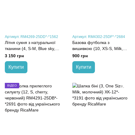
Артикул: RM4269-25DD*-*1562
Артикул: RM4302-25DF*-*2684
Літня сукня з натуральної
Базова футболка з
тканини (4, S-M, Blue sky,
вишивкою (10, XS-S, Milk,
блакитний)
молочний)
3 150 грн
900 грн
Купити
Купити
ВІДЕО