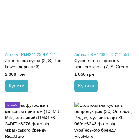
Артикул: RM4244-25DD*-*145
Артикул: RM4268-25DD*-*1559
Літня довга сукня (2, S, Red
Сукня літня з принтом
flower, червоний)
вільного крою (7, S, Green
leaves, зелений)
2 900 грн
1 650 грн
Купити
Купити
ВІДЕО