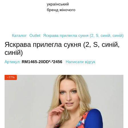
Каталог
Outlet
Яскрава прилегла сукня (2, S, синій, синій)
Яскрава прилегла сукня (2, S, синій,
синій)
Артикул:
RM1465-20DD*-*2456
Написати відгук
−77%