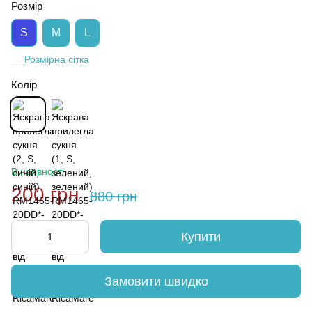
Розмір
S
M
L
Розмірна сітка
Колір
В наявності
200 грн
880 грн
Купити
Замовити швидко