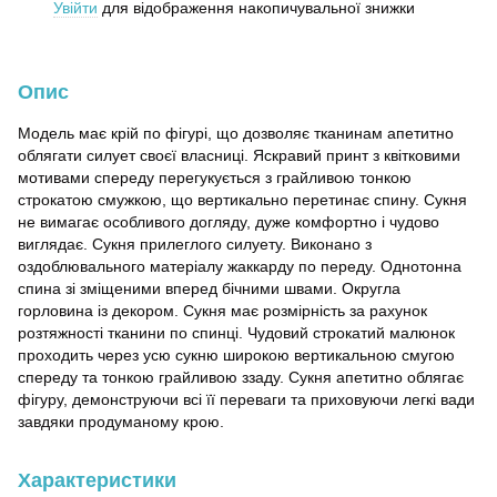
Увійти
для відображення накопичувальної знижки
%
Опис
Модель має крій по фігурі, що дозволяє тканинам апетитно
облягати силует своєї власниці. Яскравий принт з квітковими
мотивами спереду перегукується з грайливою тонкою
строкатою смужкою, що вертикально перетинає спину. Сукня
не вимагає особливого догляду, дуже комфортно і чудово
виглядає. Сукня прилеглого силуету. Виконано з
оздоблювального матеріалу жаккарду по переду. Однотонна
спина зі зміщеними вперед бічними швами. Округла
горловина із декором. Сукня має розмірність за рахунок
розтяжності тканини по спинці. Чудовий строкатий малюнок
проходить через усю сукню широкою вертикальною смугою
спереду та тонкою грайливою ззаду. Сукня апетитно облягає
фігуру, демонструючи всі її переваги та приховуючи легкі вади
завдяки продуманому крою.
Характеристики