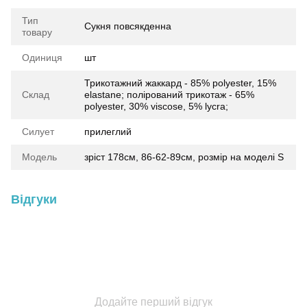
Тип
Сукня повсякденна
товару
Одиниця
шт
Трикотажний жаккард - 85% polyester, 15%
Склад
elastane; полірований трикотаж - 65%
polyester, 30% viscose, 5% lycra;
Силует
прилеглий
Модель
зріст 178см, 86-62-89см, розмір на моделі S
Відгуки
Додайте перший відгук