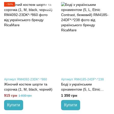
−50%
Артикул: RM4092-23DK*-*860
Артикул: RM4185-24DF*-*238
Жіночий костюм шорти та
Боді з українським
сорочка (1, M, black, чорний)
орнаментом (5, L, Etnic
Contrast, бежевий)
915 грн
1 350 грн
1 830 грн
Купити
Купити