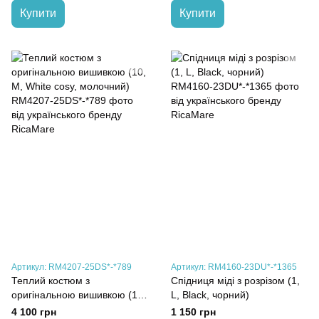
Купити
Купити
Артикул: RM4207-25DS*-*789
Артикул: RM4160-23DU*-*1365
Теплий костюм з
Спідниця міді з розрізом (1,
оригінальною вишивкою (10,
L, Black, чорний)
M, White cosy, молочний)
4 100 грн
1 150 грн