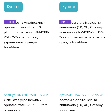
Купити
Купити
ВІДЕО
ВІДЕО
Артикул: RM4288-25DC*-*2762
Артикул: RM4285-25DS*-*2778
Світшот з українськими
Костюм з аплікацією та
орнаментами (8, XL, Grateful
вишивкою (10, XL, Creamy,
plum, фіолетовий)
молочний)
2 300 грн
4 900 грн