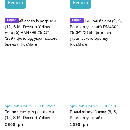
Купити
Купити
ВІДЕО
ВІДЕО
Артикул: RM4296-25DJ*-*2597
Артикул: RM4309-25DP*-*3158
Теплий светр із розрізами
Прямі жіночі брюки (9, S,
(12, S-M, Dessert Yellow,
Pearl grey, сірий)
жовтий)
2 600 грн
1 990 грн