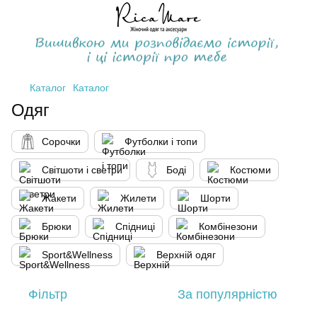
Каталог
Каталог
Одяг
Сорочки
Футболки і топи
Світшоти і светри
Боді
Костюми
Жакети
Жилети
Шорти
Брюки
Спідниці
Комбінезони
Sport&Wellness
Верхній одяг
Фільтр
За популярністю