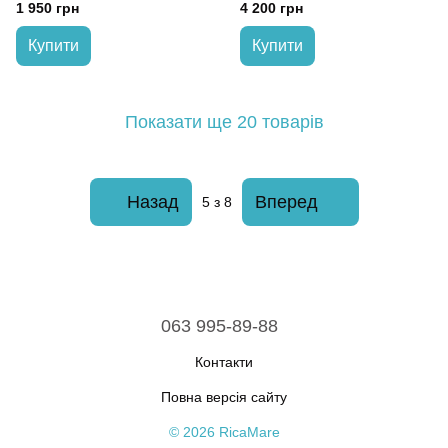
Taupe, коричневий)
1 950 грн
4 200 грн
Купити
Купити
Показати ще 20 товарів
Назад
Вперед
5
з 8
063 995-89-88
Контакти
Повна версія сайту
© 2026 RicaMare