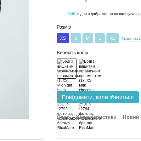
Увійти
для відображення накопичувальн
%
Розмір
XS
S
M
L
XL
Розмірна с
Виберіть колір
Повідомити, коли з'явиться
Опис
Характеристики
Новий 