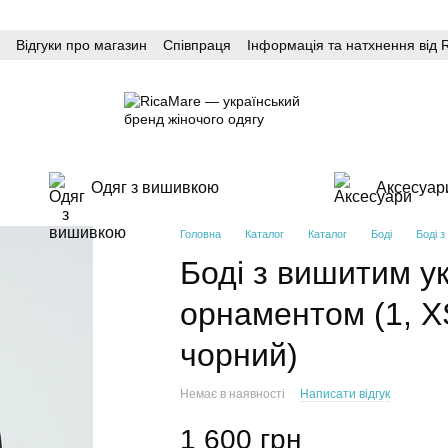
Відгуки про магазин
Співпраця
Інформація та натхнення від 
Одяг з вишивкою
Аксесуар
Головна
Каталог
Каталог
Боді
Боді з
Боді з вишитим у
орнаментом (1, XS
чорний)
Немає в наявності
Написати відгук
1 600 грн