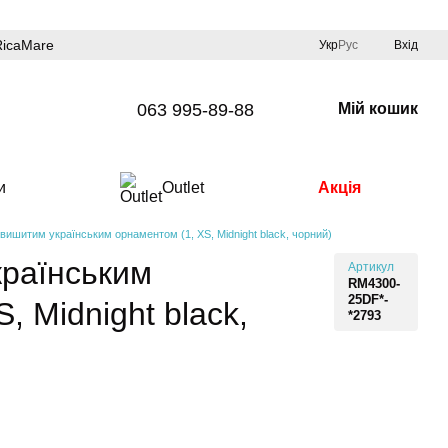
RicaMare
Укр
Рус
Вхід
063 995-89-88
Мій кошик
и
Outlet
Акція
 вишитим українським орнаментом (1, XS, Midnight black, чорний)
країнським
Артикул
RM4300-
25DF*-
, Midnight black,
*2793