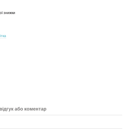
ої знижки
ітка
відгук або коментар