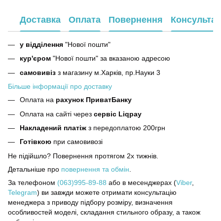
Доставка
Оплата
Повернення
Консультац
у відділення
"Нової пошти"
кур'єром
"Нової пошти" за вказаною адресою
самовивіз
з магазину м.Харків, пр.Науки 3
Більше інформації про доставку
Оплата на
рахунок ПриватБанку
Оплата на сайті через
сервіс Liqpay
Накладений платіж
з передоплатою 200грн
Готівкою
при самовивозі
Не підійшло? Повернення протягом 2х тижнів.
Детальніше про
повернення та обмін
.
За телефоном
(063)995-89-88
або в месенджерах (
Viber
,
Telegram
) ви завжди можете отримати консультацію
менеджера з приводу підбору розміру, визначення
особливостей моделі, складання стильного образу, а також