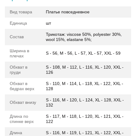
Вид товара
Платье повседневное
Единица
шт
Трикотаж: viscose 50%, polyester 30%,
Состав
wool 15%, elastane 5%;
Ширина в
S - 56, M - 56, L - 57, XL - 57, XXL - 59
плечах
Обхват в
S - 108, M - 112, L - 116, XL - 120, XXL -
груди
126
Обхват в
S - 110, M - 114, L - 118, XL - 122, XXL -
бедрах верх
128
S - 116, M - 120, L - 124, XL - 128, XXL -
Обхват внизу
132
Длина по
S - 117, M - 118, L - 120, XL - 121, XXL -
спинке верх
122
Длина
S - 116, M - 119, L - 121, XL - 122, XXL -