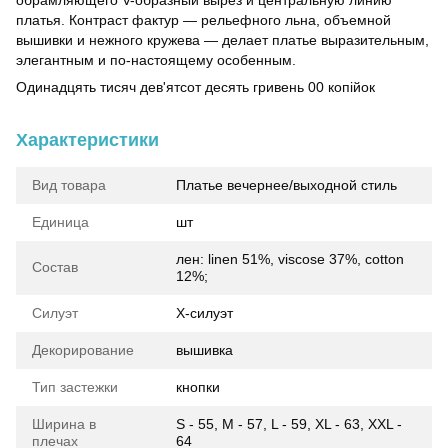
обрамляющего V-образный вырез и центральную линию
платья. Контраст фактур — рельефного льна, объемной
вышивки и нежного кружева — делает платье выразительным,
элегантным и по-настоящему особенным.
Одинадцять тисяч дев'ятсот десять гривень 00 копійок
Характеристики
Вид товара
Платье вечернее/выходной стиль
Единица
шт
лен: linen 51%, viscose 37%, cotton
Состав
12%;
Силуэт
Х-силуэт
Декорирование
вышивка
Тип застежки
кнопки
Ширина в
S - 55, M - 57, L - 59, XL - 63, XXL -
плечах
64