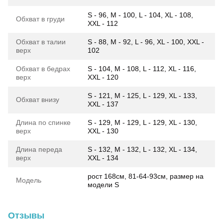
S - 96, M - 100, L - 104, XL - 108,
Обхват в груди
XXL - 112
Обхват в талии
S - 88, M - 92, L - 96, XL - 100, XXL -
верх
102
Обхват в бедрах
S - 104, M - 108, L - 112, XL - 116,
верх
XXL - 120
S - 121, M - 125, L - 129, XL - 133,
Обхват внизу
XXL - 137
Длина по спинке
S - 129, M - 129, L - 129, XL - 130,
верх
XXL - 130
Длина переда
S - 132, M - 132, L - 132, XL - 134,
верх
XXL - 134
рост 168см, 81-64-93см, размер на
Модель
модели S
Отзывы