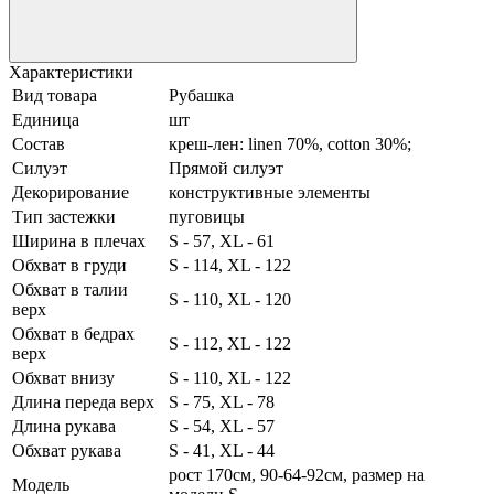
Характеристики
Вид товара
Рубашка
Единица
шт
Состав
креш-лен: linen 70%, cotton 30%;
Силуэт
Прямой силуэт
Декорирование
конструктивные элементы
Тип застежки
пуговицы
Ширина в плечах
S - 57, XL - 61
Обхват в груди
S - 114, XL - 122
Обхват в талии
S - 110, XL - 120
верх
Обхват в бедрах
S - 112, XL - 122
верх
Обхват внизу
S - 110, XL - 122
Длина переда верх
S - 75, XL - 78
Длина рукава
S - 54, XL - 57
Обхват рукава
S - 41, XL - 44
рост 170см, 90-64-92см, размер на
Модель