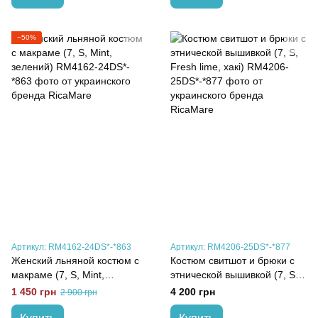
−50%
Артикул: RM4162-24DS*-*863
Артикул: RM4206-25DS*-*877
Женский льняной костюм с
Костюм свитшот и брюки с
макраме (7, S, Mint,
этнической вышивкой (7, S,
зелений)
Fresh lime, хакі)
1 450 грн
4 200 грн
2 900 грн