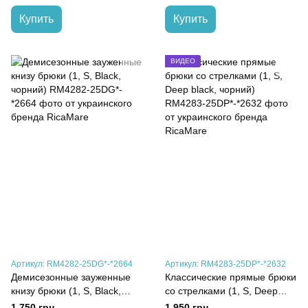
Купить
Купить
ВИДЕО
Артикул: RM4282-25DG*-*2664
Артикул: RM4283-25DP*-*2632
Демисезонные зауженные
Классические прямые брюки
книзу брюки (1, S, Black,
со стрелками (1, S, Deep
чорний)
black, чорний)
1 750 грн
1 950 грн