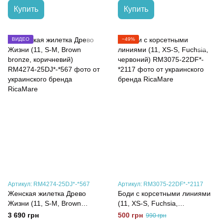
Купить
Купить
ВИДЕО
−49%
Артикул: RM4274-25DJ*-*567
Артикул: RM3075-22DF*-*2117
Женская жилетка Древо
Боди с корсетными линиями
Жизни (11, S-M, Brown
(11, XS-S, Fuchsia,
bronze, коричневий)
червоний)
3 690 грн
500 грн
990 грн