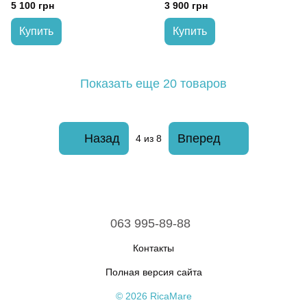
Chocolate patterns,
5 100 грн
3 900 грн
коричневий)
Купить
Купить
Показать еще 20 товаров
Назад
Вперед
4
из 8
063 995-89-88
Контакты
Полная версия сайта
© 2026 RicaMare