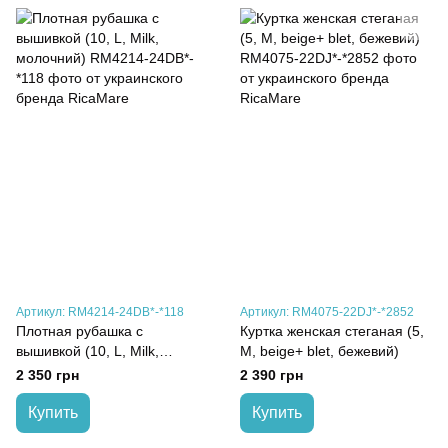
Артикул: RM4214-24DB*-*118
Артикул: RM4075-22DJ*-*2852
Плотная рубашка с
Куртка женская стеганая (5,
вышивкой (10, L, Milk,
M, beige+ blet, бежевий)
молочний)
2 350 грн
2 390 грн
Купить
Купить