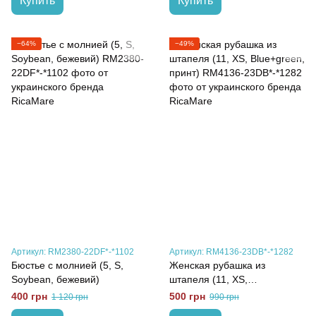
Купить
Купить
−64%
−49%
Артикул: RM2380-22DF*-*1102
Артикул: RM4136-23DB*-*1282
Бюстье с молнией (5, S,
Женская рубашка из
Soybean, бежевий)
штапеля (11, XS,
Blue+green, принт)
400 грн
500 грн
1 120 грн
990 грн