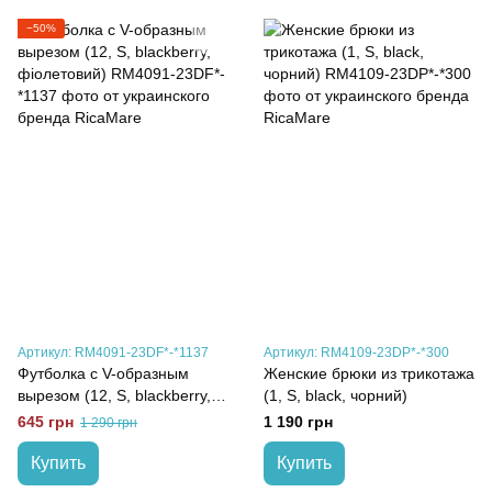
−50%
Артикул: RM4091-23DF*-*1137
Артикул: RM4109-23DP*-*300
Футболка с V-образным
Женские брюки из трикотажа
вырезом (12, S, blackberry,
(1, S, black, чорний)
фіолетовий)
645 грн
1 190 грн
1 290 грн
Купить
Купить