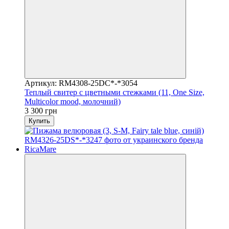
Артикул: RM4308-25DC*-*3054
Теплый свитер с цветными стежками (11, One Size,
Multicolor mood, молочний)
3 300 грн
Купить