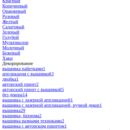
Красный
Коричневый
Оранжевый
Розовый
Желтый
Салатовый
Зеленый
Голубой
Мультиколор
Молочный
Бежевый
Хаки
Декорирование
вышивка пайетками
1
аппликация с вышивкой
3
двойка
1
авторский принт
2
авторский принт с вышивкой
5
без декора
14
вышивка с лазерной аппликацией
1
вышивка с лазерной аппликацией, ручной декор
1
вышивка
29
вышивка, бахрома
2
вышивка разными техниками
2
вышивка с авторским принтом
1