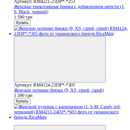
Артикул: RM4221-25DP*-*253
Женские трикотажные брюки с добавлением шерсти (1,
S, Black, чорний)
1 590 грн
Купить
Артикул: RM4124-23DP*-*305
Женские осенние брюки (9, XS, сірий, сірий)
1 390 грн
Купить
Видео