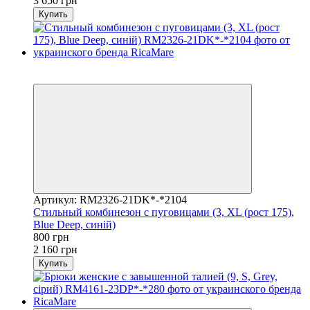
3 650 грн
Купить
Распродажа
−63%
Артикул: RM2326-21DK*-*2104
Стильный комбинезон с пуговицами (3, XL (рост 175),
Blue Deep, синій)
800 грн
2 160 грн
Купить