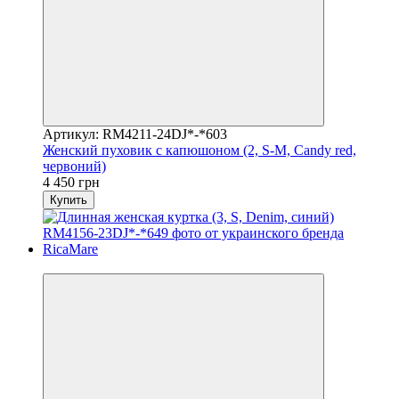
Артикул: RM4211-24DJ*-*603
Женский пуховик с капюшоном (2, S-M, Candy red,
червоний)
4 450 грн
Купить
Видео