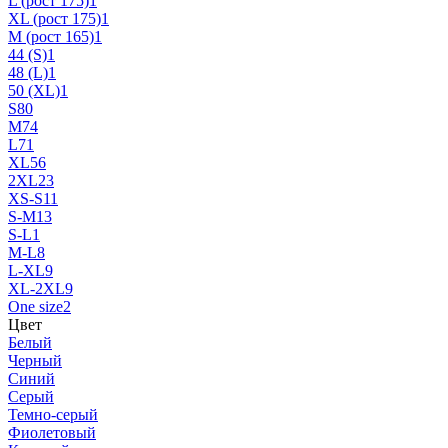
L (рост 175)
1
XL (рост 175)
1
M (рост 165)
1
44 (S)
1
48 (L)
1
50 (XL)
1
S
80
M
74
L
71
XL
56
2XL
23
XS-S
11
S-M
13
S-L
1
M-L
8
L-XL
9
XL-2XL
9
One size
2
Цвет
Белый
Черный
Синий
Серый
Темно-серый
Фиолетовый