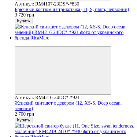
Артикул: RM4107-23DS*-*830
Брючный костюм из трикотажа (11, S, plum, червоний)
3 720 грн
Купить
Видео
Артикул: RM4216-24DC*-*921
Женский свитшот с декором (12, XS-S, Deep ocean,
зелений)
2 700 грн
Купить