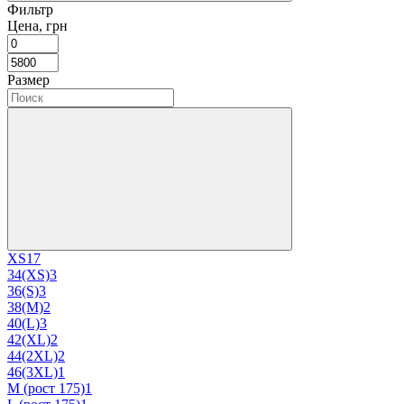
Фильтр
Цена, грн
Размер
XS
17
34(XS)
3
36(S)
3
38(M)
2
40(L)
3
42(XL)
2
44(2XL)
2
46(3XL)
1
M (рост 175)
1