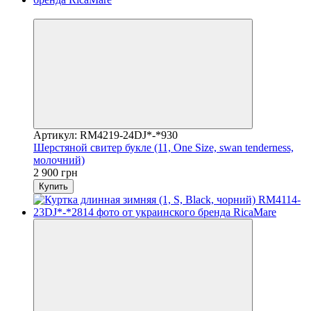
Видео
Артикул: RM4219-24DJ*-*930
Шерстяной свитер букле (11, One Size, swan tenderness,
молочний)
2 900 грн
Купить