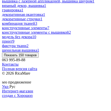
вышивка с лазерной аппликацией, вышивка шнуром
1
вязаный декор, вышивка
1
гравировка
1
декоративная окантовка
1
декоративные строчки
1
комбинация тканей
3
конструктивные элементы
7
конструктивные элементы с вышивкой
2
модель без декора
10
принт
9
фактура ткани
2
шенильная вышивка
1
Показать 150 товаров
063 995-89-88
Контакты
Полная версия сайта
© 2026 RicaMare
seo продвижение
Укр
Рус
Интернет-магазин
создан с Хорошоп