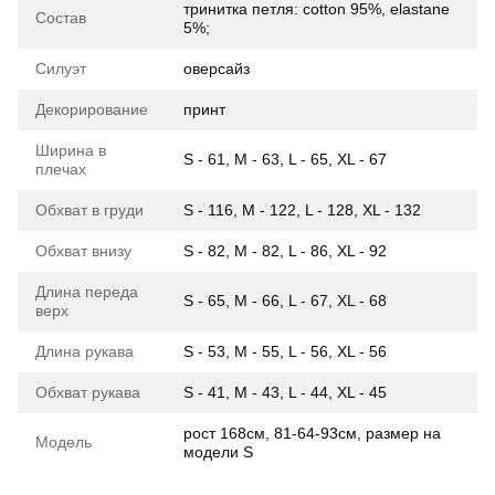
тринитка петля: cotton 95%, elastane
Состав
5%;
Силуэт
оверсайз
Декорирование
принт
Ширина в
S - 61, M - 63, L - 65, XL - 67
плечах
Обхват в груди
S - 116, M - 122, L - 128, XL - 132
Обхват внизу
S - 82, M - 82, L - 86, XL - 92
Длина переда
S - 65, M - 66, L - 67, XL - 68
верх
Длина рукава
S - 53, M - 55, L - 56, XL - 56
Обхват рукава
S - 41, M - 43, L - 44, XL - 45
рост 168см, 81-64-93см, размер на
Модель
модели S