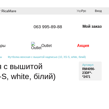
 RicaMare
Укр
Рус
Вход
063 995-89-88
Мой заказ
ары
Outlet
Акция
пы
Футболка женская с вышитой надписью (10, XS-S, white, білий)
я с вышитой
Артикул
RM4090-
23DF*-
S, white, білий)
*2471