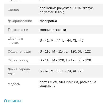
плащевка: polyester 100%; экопух:
Состав
polyester 100%;
Декорирование
гравировка
Тип застежки
молния и кнопки
Ширина в
S - 41, M - 44, L - 44, XL - 46
плечах
Обхват в груди
S - 110, M - 114, L - 120, XL - 122
Обхват внизу
S - 116, M - 120, L - 126, XL - 128
Длина переда
S - 67, M - 68, L - 73, XL - 73
верх
рост 176см, 90-62-92 см, размер на
Модель
модели S
Отзывы