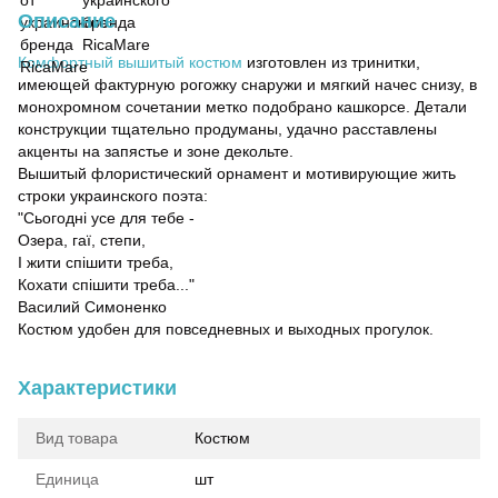
Описание
Комфортный вышитый костюм
изготовлен из тринитки,
имеющей фактурную рогожку снаружи и мягкий начес снизу, в
монохромном сочетании метко подобрано кашкорсе. Детали
конструкции тщательно продуманы, удачно расставлены
акценты на запястье и зоне декольте.
Вышитый флористический орнамент и мотивирующие жить
строки украинского поэта:
"Сьогодні усе для тебе -
Озера, гаї, степи,
І жити спішити треба,
Кохати спішити треба..."
Василий Симоненко
Костюм удобен для повседневных и выходных прогулок.
Характеристики
Вид товара
Костюм
Единица
шт