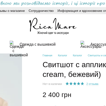
зывы о магазине
Сотрудничество
Информация и вдохновение от
Одежда с вышивкой
Аксессу
Главная
Каталог
Каталог
Свитшоты и св
Свитшот с апплика
cream, бежевий)
Нет в наличии
2 отзыва
2 400 грн