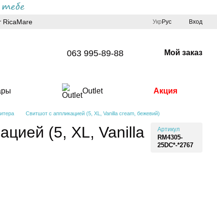
 RicaMare
Укр
Рус
Вход
063 995-89-88
Мой заказ
ары
Outlet
Акция
итера
Свитшот с аппликацией (5, XL, Vanilla cream, бежевий)
цией (5, XL, Vanilla
Артикул
RM4305-
25DC*-*2767